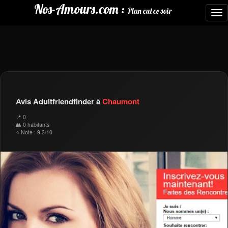
Nos-Amours.com :
Plan cul ce soir
To
nav
Avis Adultfriendfinder à
Chaumont
📍 0
👥 0 habitants
⭐ Note : 9.3/10