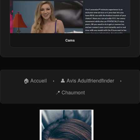
Cams
🏠 Accueil
›
👤 Avis Adultfriendfinder
›
📍 Chaumont