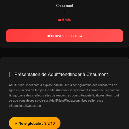
Chaumont
0
👥 0 hab.
DÉCOUVRIR LE SITE →
Présentation de Adultfriendfinder à Chaumont
AdultFriendFinder.com a explos&eacute; sur la sc&egrave;ne des rencontres en
ligne en un rien de temps. Ce site s&rsquo;est rapidement affirm&eacute; comme
l&rsquo;une des meilleurs sites de rencontres pour c&eacute;libataires. Pour tout
ce que vous devez savoir sur AdultFriendFinder.com, lisez cette revue
d&eacute;taill&eacute;e
⭐ Note globale : 9.3/10