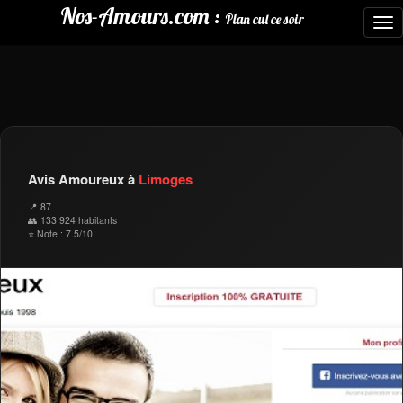
Nos-Amours.com :
Plan cul ce soir
To
nav
Avis Amoureux à
Limoges
📍 87
👥 133 924 habitants
⭐ Note : 7.5/10