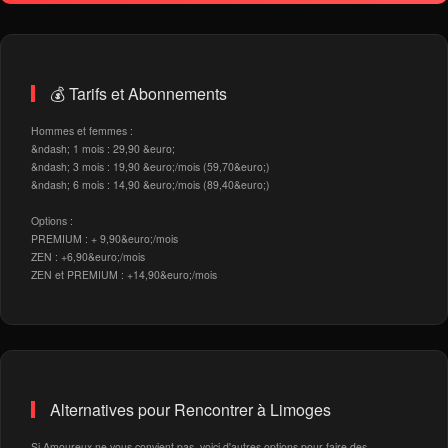
💰 Tarifs et Abonnements
Hommes et femmes :
&ndash; 1 mois : 29,90 &euro;
&ndash; 3 mois : 19,90 &euro;/mois (59,70&euro;)
&ndash; 6 mois : 14,90 &euro;/mois (89,40&euro;)
Options :
PREMIUM : + 9,90&euro;/mois
ZEN : +6,90&euro;/mois
ZEN et PREMIUM : +14,90&euro;/mois
Alternatives pour Rencontrer à Limoges
Si Amoureux ne vous convient pas, voici d'autres options pour faire des