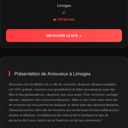
Limoges
87
👥 133 924 hab.
DÉCOUVRIR LE SITE →
Présentation de Amoureux à Limoges
Amoureux.com by Meetic est un site de rencontre o&ugrave; l&rsquo;inscription
est 100% gratuite. Inscrivez-vous gratuitement et faites connaissance avec des
filles et des gar&ccedil;ons, o&ugrave; que vous soyez. Pour rencontrer, partager,
discuter, rejoignez notre communaut&eacute;, faites un bon choix avec notre site
de rencontre qui vous permet de dialoguer en direct avec des c&eacute;libataires.
D&eacute;couvrez notre site de rencontre aux nombreuses fonctionnalit&eacute;s
simples et efficaces. Compl&eacute;tez votre profil et choisissez le type de
personne dont vous r&ecirc;vez et l'aventure ne fait que commencer !