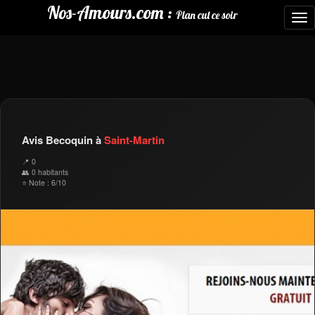
Nos-Amours.com :
Plan cul ce soir
To
nav
Avis Becoquin à
Saint-Martin
📍 0
👥 0 habitants
⭐ Note : 6/10