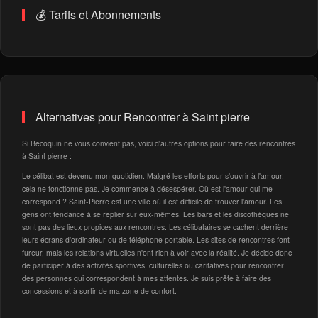
💰 Tarifs et Abonnements
Alternatives pour Rencontrer à Saint pierre
Si Becoquin ne vous convient pas, voici d'autres options pour faire des rencontres
à Saint pierre :
Le célibat est devenu mon quotidien. Malgré les efforts pour s'ouvrir à l'amour,
cela ne fonctionne pas. Je commence à désespérer. Où est l'amour qui me
correspond ? Saint-Pierre est une ville où il est difficile de trouver l'amour. Les
gens ont tendance à se replier sur eux-mêmes. Les bars et les discothèques ne
sont pas des lieux propices aux rencontres. Les célibataires se cachent derrière
leurs écrans d'ordinateur ou de téléphone portable. Les sites de rencontres font
fureur, mais les relations virtuelles n'ont rien à voir avec la réalité. Je décide donc
de participer à des activités sportives, culturelles ou caritatives pour rencontrer
des personnes qui correspondent à mes attentes. Je suis prête à faire des
concessions et à sortir de ma zone de confort.