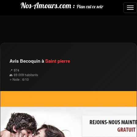
Nos-Amours.com :
Plan cul ce soir
To
nav
Avis Becoquin à
Saint pierre
📍 974
👥 69 009 habitants
⭐ Note : 6/10