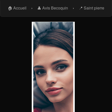
🏠 Accueil
›
👤 Avis Becoquin
›
📍 Saint pierre