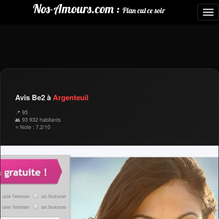
Nos-Amours.com :
Plan cul ce soir
To
nav
Avis Be2 à
Argenteuil
📍 95
👥 93 932 habitants
⭐ Note : 7.2/10