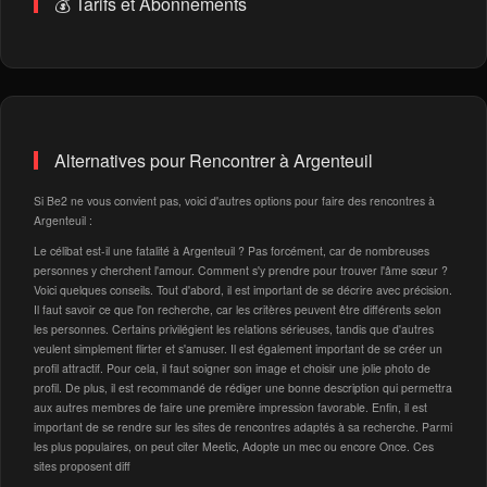
💰 Tarifs et Abonnements
Alternatives pour Rencontrer à Argenteuil
Si Be2 ne vous convient pas, voici d'autres options pour faire des rencontres à
Argenteuil :
Le célibat est-il une fatalité à Argenteuil ? Pas forcément, car de nombreuses
personnes y cherchent l'amour. Comment s'y prendre pour trouver l'âme sœur ?
Voici quelques conseils. Tout d'abord, il est important de se décrire avec précision.
Il faut savoir ce que l'on recherche, car les critères peuvent être différents selon
les personnes. Certains privilégient les relations sérieuses, tandis que d'autres
veulent simplement flirter et s'amuser. Il est également important de se créer un
profil attractif. Pour cela, il faut soigner son image et choisir une jolie photo de
profil. De plus, il est recommandé de rédiger une bonne description qui permettra
aux autres membres de faire une première impression favorable. Enfin, il est
important de se rendre sur les sites de rencontres adaptés à sa recherche. Parmi
les plus populaires, on peut citer Meetic, Adopte un mec ou encore Once. Ces
sites proposent diff