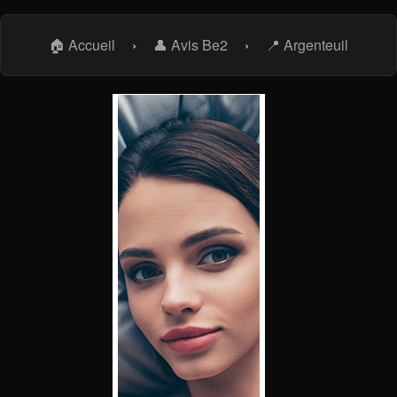
🏠 Accueil
›
👤 Avis Be2
›
📍 Argenteuil