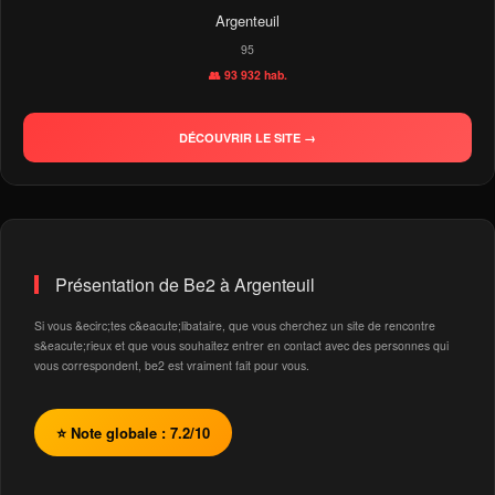
Argenteuil
95
👥 93 932 hab.
DÉCOUVRIR LE SITE →
Présentation de Be2 à Argenteuil
Si vous &ecirc;tes c&eacute;libataire, que vous cherchez un site de rencontre
s&eacute;rieux et que vous souhaitez entrer en contact avec des personnes qui
vous correspondent, be2 est vraiment fait pour vous.
⭐ Note globale : 7.2/10