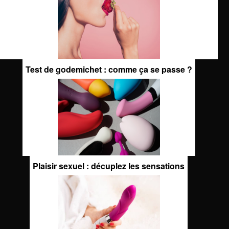
Test de godemichet : comme ça se passe ?
Plaisir sexuel : décuplez les sensations