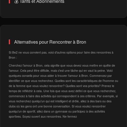
💰 Tarifs et Abonnements
Alternatives pour Rencontrer à Bron
Si Be2 ne vous convient pas, voici d'autres options pour faire des rencontres à
Bron :
Cherchez l'amour à Bron, cela signifie que vous devez vous mettre en quête de
l'amour. Cela peut être difficile, mais c'est une tâche qui en vaut la peine. Voici
quelques conseils pour vous aider à trouver l'amour à Bron. Commencez par
identifier ce que vous recherchez. Quelles sont les caractéristiques de l'homme ou
de la femme que vous voulez rencontrer? Quelles sont vos priorités? Prenez le
temps de réfléchir à cela. Une fois que vous avez défini ce que vous recherchez,
commencez à faire des activités qui correspondent à ces critères. Par exemple, si
vous recherchez quelqu'un qui est intelligent et drôle, allez à des bars ou des
clubs où les gens ont une bonne conversation. Si vous voulez rencontrer
quelqu'un de sportif, allez dans un gymnase ou participez à des activités
sportives. Soyez ouvert aux rencontres. Ne fermez