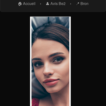
🏠 Accueil
›
👤 Avis Be2
›
📍 Bron