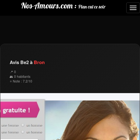
Nos-Amours.com :
Plan cul ce soir
To
nav
Avis Be2 à
Bron
📍 0
👥 0 habitants
⭐ Note : 7.2/10