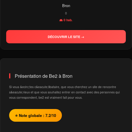
Bron
0
👥 0 hab.
DÉCOUVRIR LE SITE →
Présentation de Be2 à Bron
Si vous &ecirc;tes c&eacute;libataire, que vous cherchez un site de rencontre
s&eacute;rieux et que vous souhaitez entrer en contact avec des personnes qui
vous correspondent, be2 est vraiment fait pour vous.
⭐ Note globale : 7.2/10