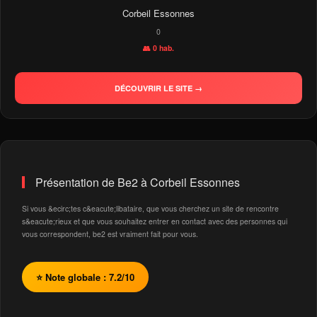
Corbeil Essonnes
0
👥 0 hab.
DÉCOUVRIR LE SITE →
Présentation de Be2 à Corbeil Essonnes
Si vous &ecirc;tes c&eacute;libataire, que vous cherchez un site de rencontre
s&eacute;rieux et que vous souhaitez entrer en contact avec des personnes qui
vous correspondent, be2 est vraiment fait pour vous.
⭐ Note globale : 7.2/10