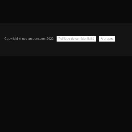
Copyright © nos-amours.com 2022 -
Politique de confidentialité
-
A propos