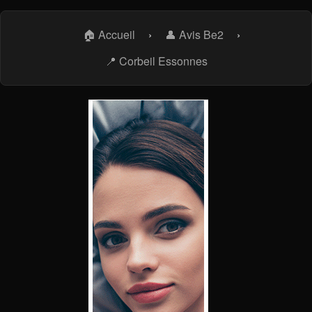
🏠 Accueil
›
👤 Avis Be2
›
📍 Corbeil Essonnes