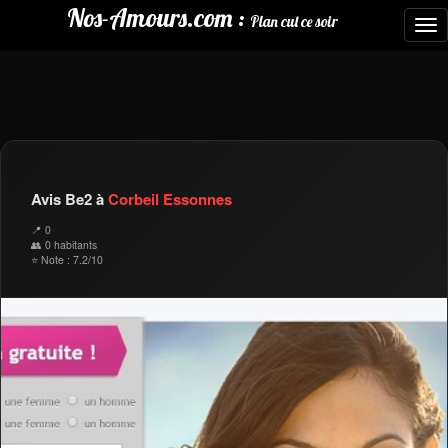
Nos-Amours.com :
Plan cul ce soir
To
nav
Avis Be2 à
Corbeil Essonnes
📍 0
👥 0 habitants
⭐ Note : 7.2/10