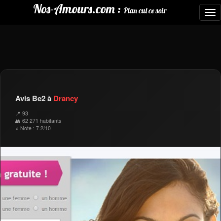
Nos-Amours.com :
Plan cul ce soir
To
nav
Avis Be2 à
Drancy
📍 93
👥 62 271 habitants
⭐ Note : 7.2/10