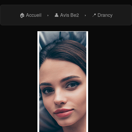
🏠 Accueil
›
👤 Avis Be2
›
📍 Drancy