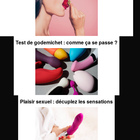
Test de godemichet : comme ça se passe ?
Plaisir sexuel : décuplez les sensations