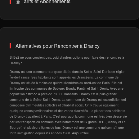
💰 Tarifs et Abonnements
Alternatives pour Rencontrer à Drancy
Si Be2 ne vous convient pas, voici d'autres options pour faire des rencontres à
Drancy :
Drancy est une commune française située dans la Seine-Saint-Denis en région
Île-de-France. Ses habitants sont appelés les Drancéens. La commune de
Drancy est située à moins de quinze kilomètres au nord-est de Paris. Elle est
limitrophe des communes de Bobigny, Bondy, Pantin et Saint-Denis. Avec une
population estimée à près de 73 000 habitants, Drancy est la plus grande
commune de la Seine-Saint-Denis. La commune de Drancy est essentiellement
composée d'immeubles collectifs et d'habitat social. On y trouve également
quelques zones pavillonnaires et des zones d'activités. La plupart des habitants
de Drancy travaillent à Paris. C'est pourquoi la commune est très bien desservie
par les transports en commun avec notamment deux gares RER (Drancy et Le
Bourget) et plusieurs lignes de bus. Drancy est une commune qui connaît une
forte immigration depuis les années 1960. Aujourd'hui