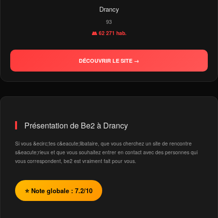
Drancy
93
👥 62 271 hab.
DÉCOUVRIR LE SITE →
Présentation de Be2 à Drancy
Si vous &ecirc;tes c&eacute;libataire, que vous cherchez un site de rencontre
s&eacute;rieux et que vous souhaitez entrer en contact avec des personnes qui
vous correspondent, be2 est vraiment fait pour vous.
⭐ Note globale : 7.2/10