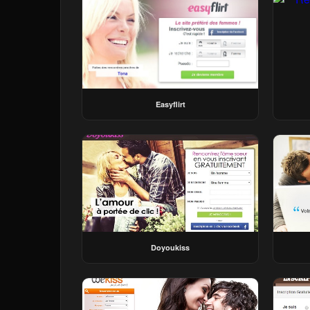
Easyflirt
Doyoukiss