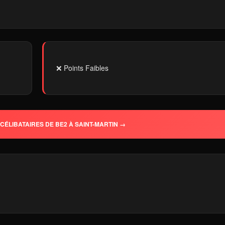
❌ Points Faibles
CÉLIBATAIRES DE BE2 À SAINT-MARTIN →