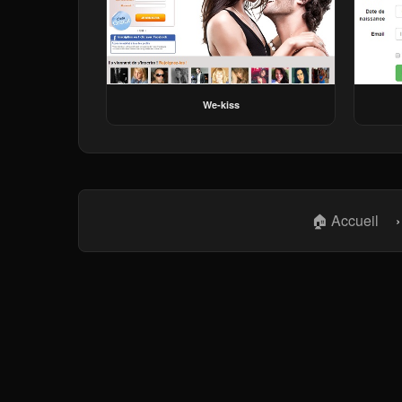
We-kiss
🏠 Accueil