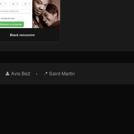
Black rencontre
›
👤 Avis Be2
›
📍 Saint-Martin