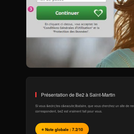
Présentation de Be2 à Saint-Martin
Si vous &ecirc;tes c&eacute;libataire, que vous cherchez un site de 
correspondent, be2 est vraiment fait pour vous.
⭐ Note globale : 7.2/10