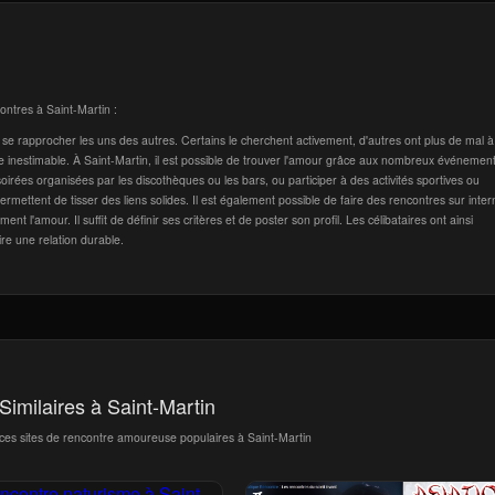
ontres à Saint-Martin :
se rapprocher les uns des autres. Certains le cherchent activement, d'autres ont plus de mal à
oie inestimable. À Saint-Martin, il est possible de trouver l'amour grâce aux nombreux événement
soirées organisées par les discothèques ou les bars, ou participer à des activités sportives ou
mettent de tisser des liens solides. Il est également possible de faire des rencontres sur inter
 l'amour. Il suffit de définir ses critères et de poster son profil. Les célibataires ont ainsi
ire une relation durable.
 Similaires à Saint-Martin
 ces sites de rencontre amoureuse populaires à Saint-Martin