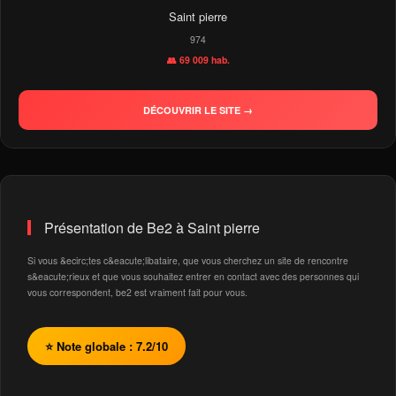
Saint pierre
974
👥 69 009 hab.
DÉCOUVRIR LE SITE →
Présentation de Be2 à Saint pierre
Si vous &ecirc;tes c&eacute;libataire, que vous cherchez un site de rencontre
s&eacute;rieux et que vous souhaitez entrer en contact avec des personnes qui
vous correspondent, be2 est vraiment fait pour vous.
⭐ Note globale : 7.2/10