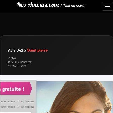
Nos-Amours.com :
Plan cul ce soir
To
nav
Avis Be2 à
Saint pierre
📍 974
👥 69 009 habitants
⭐ Note : 7.2/10