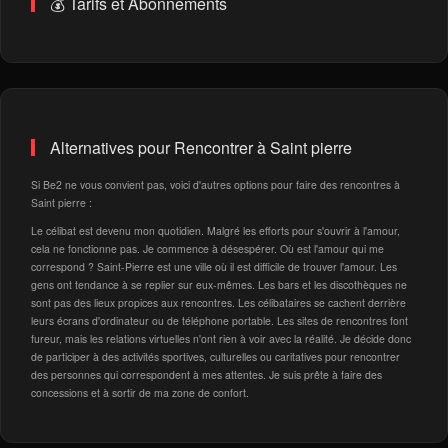
💰 Tarifs et Abonnements
Alternatives pour Rencontrer à Saint pierre
Si Be2 ne vous convient pas, voici d'autres options pour faire des rencontres à
Saint pierre :
Le célibat est devenu mon quotidien. Malgré les efforts pour s'ouvrir à l'amour,
cela ne fonctionne pas. Je commence à désespérer. Où est l'amour qui me
correspond ? Saint-Pierre est une ville où il est difficile de trouver l'amour. Les
gens ont tendance à se replier sur eux-mêmes. Les bars et les discothèques ne
sont pas des lieux propices aux rencontres. Les célibataires se cachent derrière
leurs écrans d'ordinateur ou de téléphone portable. Les sites de rencontres font
fureur, mais les relations virtuelles n'ont rien à voir avec la réalité. Je décide donc
de participer à des activités sportives, culturelles ou caritatives pour rencontrer
des personnes qui correspondent à mes attentes. Je suis prête à faire des
concessions et à sortir de ma zone de confort.