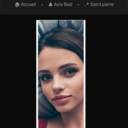
🏠 Accueil
›
👤 Avis Be2
›
📍 Saint pierre