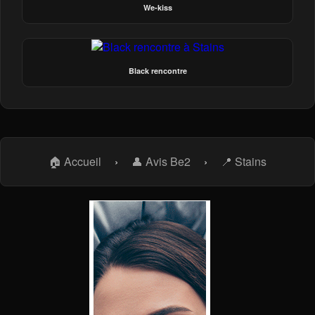
We-kiss
Black rencontre
🏠 Accueil
›
👤 Avis Be2
›
📍 Stains