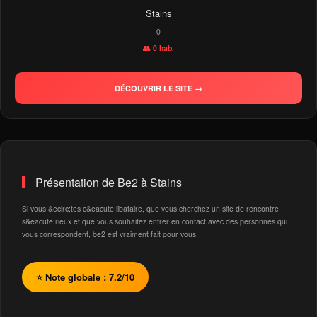
Stains
0
👥 0 hab.
DÉCOUVRIR LE SITE →
Présentation de Be2 à Stains
Si vous &ecirc;tes c&eacute;libataire, que vous cherchez un site de rencontre
s&eacute;rieux et que vous souhaitez entrer en contact avec des personnes qui
vous correspondent, be2 est vraiment fait pour vous.
⭐ Note globale : 7.2/10