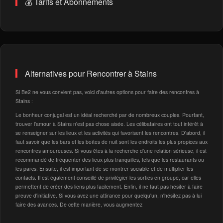
💰 Tarifs et Abonnements
Alternatives pour Rencontrer à Stains
Si Be2 ne vous convient pas, voici d'autres options pour faire des rencontres à
Stains :
Le bonheur conjugal est un idéal recherché par de nombreux couples. Pourtant,
trouver l'amour à Stains n'est pas chose aisée. Les célibataires ont tout intérêt à
se renseigner sur les lieux et les activités qui favorisent les rencontres. D'abord, il
faut savoir que les bars et les boîtes de nuit sont les endroits les plus propices aux
rencontres amoureuses. Si vous êtes à la recherche d'une relation sérieuse, il est
recommandé de fréquenter des lieux plus tranquilles, tels que les restaurants ou
les parcs. Ensuite, il est important de se montrer sociable et de multiplier les
contacts. Il est également conseillé de privilégier les sorties en groupe, car elles
permettent de créer des liens plus facilement. Enfin, il ne faut pas hésiter à faire
preuve d'initiative. Si vous avez une attirance pour quelqu'un, n'hésitez pas à lui
faire des avances. De cette manière, vous augmentez