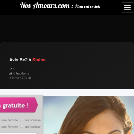
Nos-Amours.com :
Plan cul ce soir
To
nav
Avis Be2 à
Stains
📍 0
👥 0 habitants
⭐ Note : 7.2/10