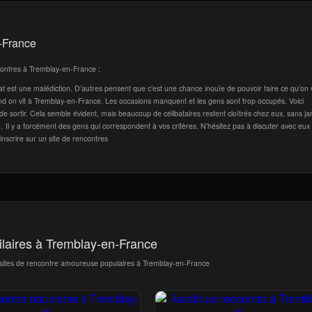
n-France
ncontres à Tremblay-en-France :
ibat est une malédiction. D’autres pensent que c’est une chance inouïe de pouvoir faire ce qu’on 
r quand on vit à Tremblay-en-France. Les occasions manquent et les gens sont trop occupés. Voici
de sortir. Cela semble évident, mais beaucoup de célibataires restent cloîtrés chez eux, sans j
cs… Il y a forcément des gens qui correspondent à vos critères. N’hésitez pas à discuter avec eux 
inscrire sur un site de rencontres
ilaires à Tremblay-en-France
s sites de rencontre amoureuse populaires à Tremblay-en-France