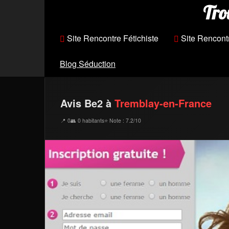
Tro
Site Rencontre Fétichiste
Site Rencont
Blog Séduction
Avis Be2 à
Tremblay-en-France
📍 0
👥 0 habitants
⭐ Note : 7.2/10