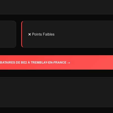
❌ Points Faibles
IBATAIRES DE BE2 À TREMBLAY-EN-FRANCE →