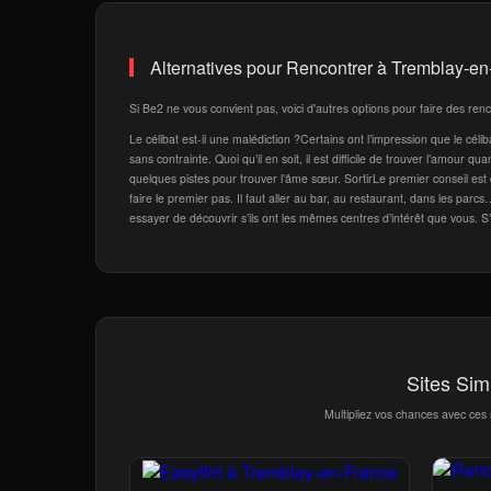
Alternatives pour Rencontrer à Tremblay-e
Si Be2 ne vous convient pas, voici d'autres options pour faire des re
Le célibat est-il une malédiction ?Certains ont l’impression que le cél
sans contrainte. Quoi qu’il en soit, il est difficile de trouver l’amou
quelques pistes pour trouver l’âme sœur. SortirLe premier conseil est 
faire le premier pas. Il faut aller au bar, au restaurant, dans les par
essayer de découvrir s’ils ont les mêmes centres d’intérêt que vous. S’
Sites Sim
Multipliez vos chances avec ce