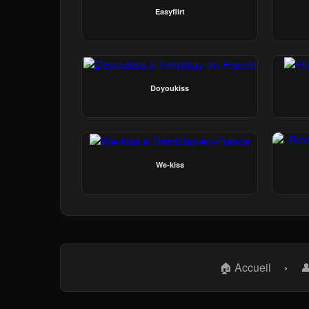
Easyflirt
Doyoukiss
We-kiss
🏠 Accueil
›
