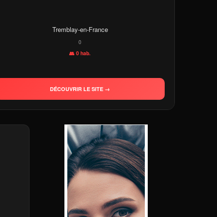
Tremblay-en-France
0
👥 0 hab.
DÉCOUVRIR LE SITE →