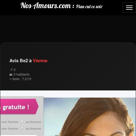
Nos-Amours.com :
Plan cul ce soir
To
nav
Avis Be2 à
Vienne
📍 0
👥 0 habitants
⭐ Note : 7.2/10