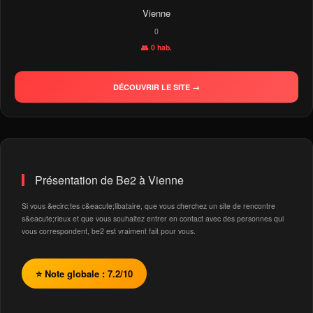
Vienne
0
👥 0 hab.
DÉCOUVRIR LE SITE →
Présentation de Be2 à Vienne
Si vous &ecirc;tes c&eacute;libataire, que vous cherchez un site de rencontre
s&eacute;rieux et que vous souhaitez entrer en contact avec des personnes qui
vous correspondent, be2 est vraiment fait pour vous.
⭐ Note globale : 7.2/10