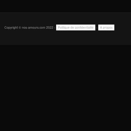
Copyright © nos-amours.com 2022 -
Politique de confidentialité
-
A propos