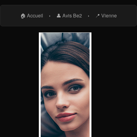
🏠 Accueil
›
👤 Avis Be2
›
📍 Vienne