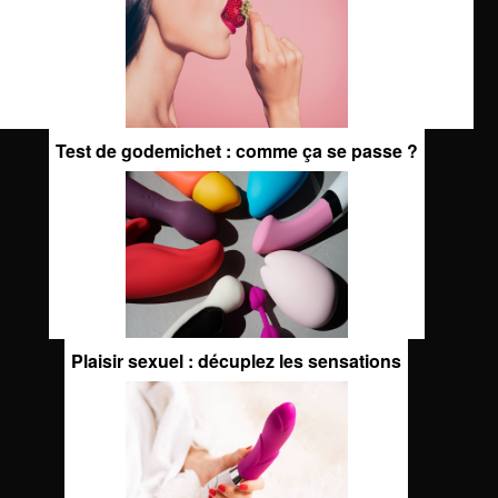
Test de godemichet : comme ça se passe ?
Plaisir sexuel : décuplez les sensations