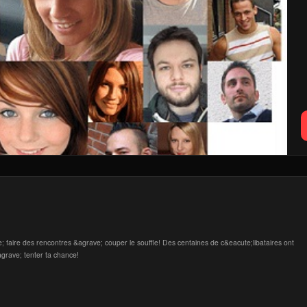
 faire des rencontres &agrave; couper le souffle! Des centaines de c&eacute;libataires ont
agrave; tenter ta chance!