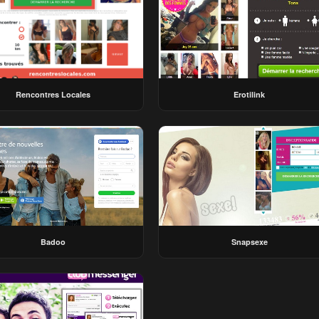
Rencontres Locales
Erotilink
Badoo
Snapsexe