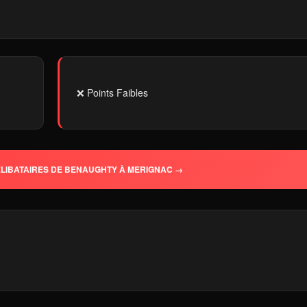
❌ Points Faibles
LIBATAIRES DE BENAUGHTY À MERIGNAC →