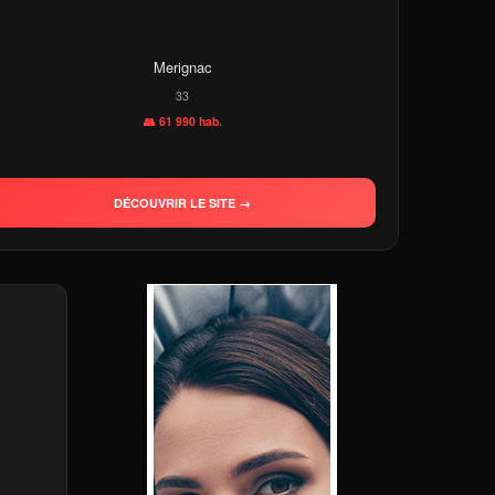
Merignac
33
👥 61 990 hab.
DÉCOUVRIR LE SITE →