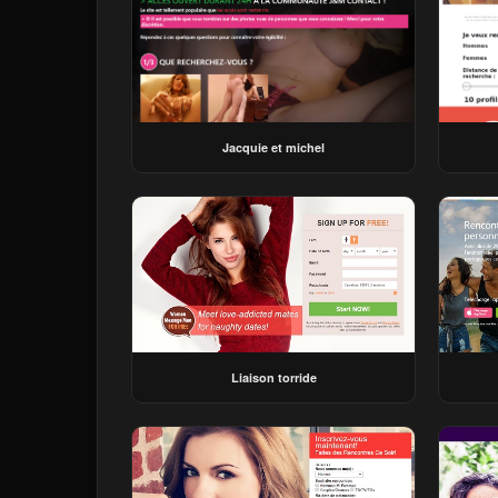
Jacquie et michel
Liaison torride