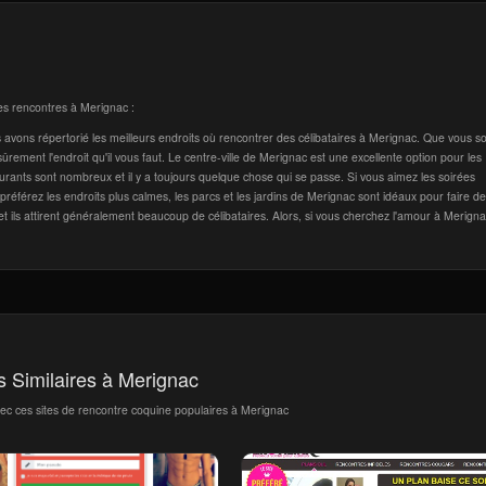
des rencontres à Merignac :
 avons répertorié les meilleurs endroits où rencontrer des célibataires à Merignac. Que vous s
rement l'endroit qu'il vous faut. Le centre-ville de Merignac est une excellente option pour les
taurants sont nombreux et il y a toujours quelque chose qui se passe. Si vous aimez les soirées
us préférez les endroits plus calmes, les parcs et les jardins de Merignac sont idéaux pour faire d
t ils attirent généralement beaucoup de célibataires. Alors, si vous cherchez l'amour à Merigna
s Similaires à Merignac
vec ces sites de rencontre coquine populaires à Merignac