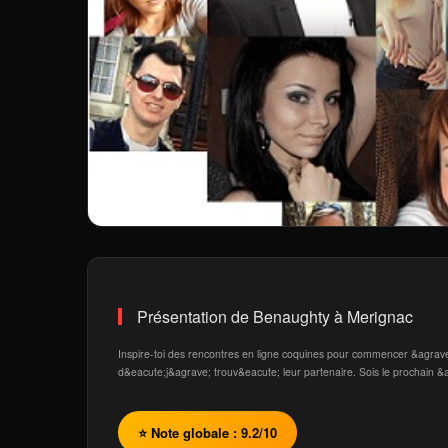
Présentation de Benaughty à Merignac
Inspire-toi des rencontres en ligne coquines pour commencer &agrave;
d&eacute;j&agrave; trouv&eacute; leur partenaire. Sois le prochain &
⭐ Note globale : 9.2/10