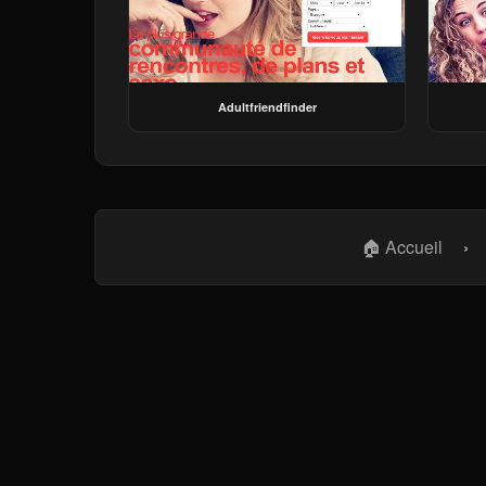
Adultfriendfinder
🏠 Accueil
›