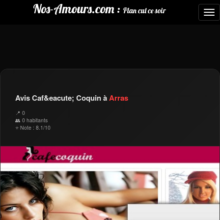
Nos-Amours.com :
Plan cul ce soir
To
nav
Avis Caf&eacute; Coquin à
Arras
📍 0
👥 0 habitants
⭐ Note : 8.1/10