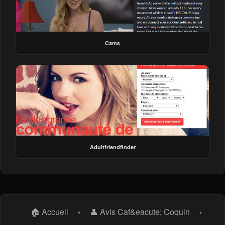
Cams
Adultfriendfinder
🏠 Accueil
›
👤 Avis Caf&eacute; Coquin
›