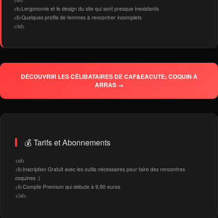
<li>Lergonomie et le design du site qui sont presque inexistants
<li>Quelques profils de femmes à rencontrer incomplets
</ol>
DÉCOUVRIR LES CÉLIBATAIRES DE CAF&EACUTE; COQUIN À
ARRAS →
💰 Tarifs et Abonnements
<ul>
<li>Inscription Gratuit avec les outils nécessaires pour faire des rencontres
coquines :)
<li>Compte Premium qui débute à 9,90 euros
</ul>