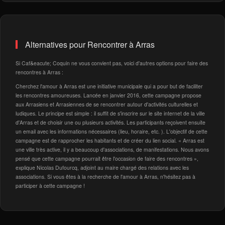
Alternatives pour Rencontrer à Arras
Si Caf&eacute; Coquin ne vous convient pas, voici d'autres options pour faire des
rencontres à Arras :
Cherchez l'amour à Arras est une initiative municipale qui a pour but de faciliter
les rencontres amoureuses. Lancée en janvier 2016, cette campagne propose
aux Arrasiens et Arrasiennes de se rencontrer autour d'activités culturelles et
ludiques. Le principe est simple : il suffit de s'inscrire sur le site internet de la ville
d'Arras et de choisir une ou plusieurs activités. Les participants reçoivent ensuite
un email avec les informations nécessaires (lieu, horaire, etc. ). L'objectif de cette
campagne est de rapprocher les habitants et de créer du lien social. « Arras est
une ville très active, il y a beaucoup d'associations, de manifestations. Nous avons
pensé que cette campagne pourrait être l'occasion de faire des rencontres »,
explique Nicolas Dufourcq, adjoint au maire chargé des relations avec les
associations. Si vous êtes à la recherche de l'amour à Arras, n'hésitez pas à
participer à cette campagne !