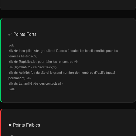
✅ Points Forts
<ol>
<li><b>Inscription</b> gratuite et l?accès à toutes les fonctionnalités pour les
femmes hétéros</li>
<li><b>Rapidité</b> pour faire les rencontres</li>
<li><b>Chat</b> en direct live</li>
<li><b>Activité</b> du site et le grand nombre de membres d?actifs (quasi
permanent)</li>
<li><b>La facilité</b> des contacts</li>
</ol>
❌ Points Faibles
<ol>