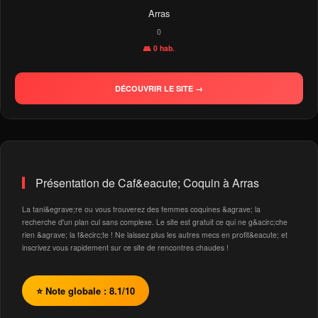
Arras
0
👥 0 hab.
DÉCOUVRIR LE SITE →
Présentation de Caf&eacute; Coquin à Arras
La tani&egrave;re ou vous trouverez des femmes coquines &agrave; la
recherche d'un plan cul sans complexe. Le site est gratuit ce qui ne g&acirc;che
rien &agrave; la f&ecirc;te ! Ne laissez plus les autres mecs en profit&eacute; et
inscrivez vous rapidement sur ce site de rencontres chaudes !
⭐ Note globale : 8.1/10