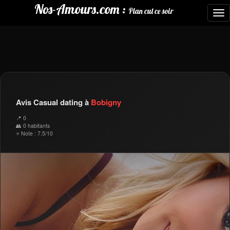
Nos-Amours.com :
Plan cul ce soir
To
nav
Avis Casual dating à
Bobigny
📍 0
👥 0 habitants
⭐ Note : 7.5/10