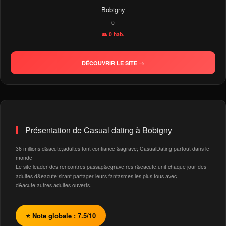
Bobigny
0
👥 0 hab.
DÉCOUVRIR LE SITE →
Présentation de Casual dating à Bobigny
36 millions d&acute;adultes font confiance &agrave; CasualDating partout dans le
monde
Le site leader des rencontres passag&egrave;res r&eacute;unit chaque jour des
adultes d&eacute;sirant partager leurs fantasmes les plus fous avec
d&acute;autres adultes ouverts.
⭐ Note globale : 7.5/10