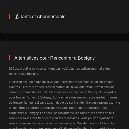
💰 Tarifs et Abonnements
Alternatives pour Rencontrer à Bobigny
Si Casual dating ne vous convient pas, voici d'autres options pour faire des
rencontres à Bobigny :
Le célibat est une étape de la vie pour certaines personnes, et un choix pour
d'autres. Quoi qu'il en soit, il est important de savoir que l'amour n'est pas une
chose qui tombe du ciel. Il faut le chercher et le conquérir. Voici quelques pistes
pour trouver l'amour à Bobigny. Sortir et faire des rencontresLe meilleur moyen
de trouver l'amour est sans aucun doute de sortir et de faire des rencontres. Il y a
de nombreux endroits où vous pouvez vous rendre pour rencontrer des
célibataires à Bobigny. Les bars, les restaurants, les clubs et les boites de nuit
sont les lieux les plus fréquentés par les célibataires. Vous pouvez également
vous inscrire sur des sites de rencontres en ligne. Ces derniers sont très utiles
pour faire des rencontres avec des célibataires qui habitent à proximité de chez