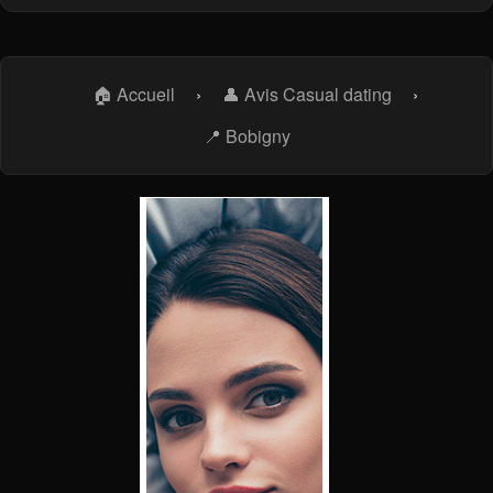
🏠 Accueil
›
👤 Avis Casual dating
›
📍 Bobigny