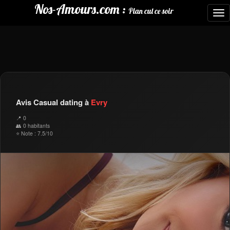
Nos-Amours.com :
Plan cul ce soir
To
nav
Avis Casual dating à
Evry
📍 0
👥 0 habitants
⭐ Note : 7.5/10