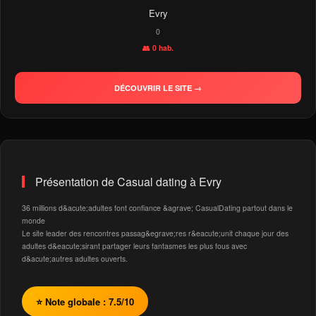
Evry
0
👥 0 hab.
DÉCOUVRIR LE SITE →
Présentation de Casual dating à Evry
36 millions d&acute;adultes font confiance &agrave; CasualDating partout dans le
monde
Le site leader des rencontres passag&egrave;res r&eacute;unit chaque jour des
adultes d&eacute;sirant partager leurs fantasmes les plus fous avec
d&acute;autres adultes ouverts.
⭐ Note globale : 7.5/10