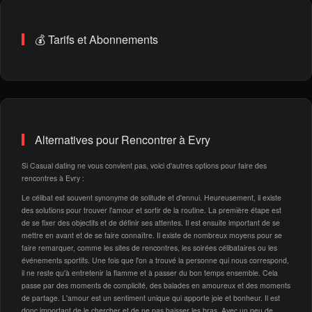
💰 Tarifs et Abonnements
Alternatives pour Rencontrer à Evry
Si Casual dating ne vous convient pas, voici d'autres options pour faire des
rencontres à Evry :
Le célibat est souvent synonyme de solitude et d'ennui. Heureusement, il existe
des solutions pour trouver l'amour et sortir de la routine. La première étape est
de se fixer des objectifs et de définir ses attentes. Il est ensuite important de se
mettre en avant et de se faire connaître. Il existe de nombreux moyens pour se
faire remarquer, comme les sites de rencontres, les soirées célibataires ou les
événements sportifs. Une fois que l'on a trouvé la personne qui nous correspond,
il ne reste qu'à entretenir la flamme et à passer du bon temps ensemble. Cela
passe par des moments de complicité, des balades en amoureux et des moments
de partage. L'amour est un sentiment unique qui apporte joie et bonheur. Il est
donc important de le chercher et de ne pas baisser les bras. Avec un peu de