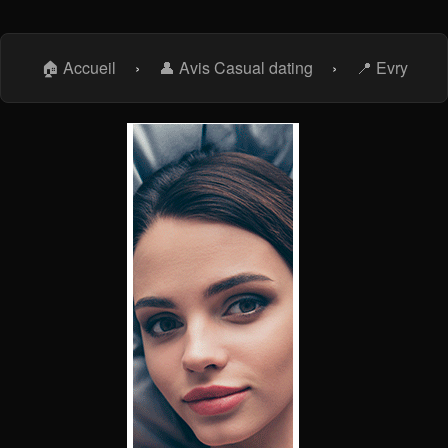
🏠 Accueil
›
👤 Avis Casual dating
›
📍 Evry