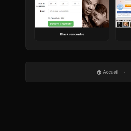
Black rencontre
🏠 Accueil
›