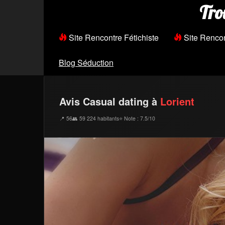
Tro
Site Rencontre Fétichiste
Site Renco
Blog Séduction
Avis Casual dating à
Lorient
📍 56
👥 59 224 habitants
⭐ Note : 7.5/10