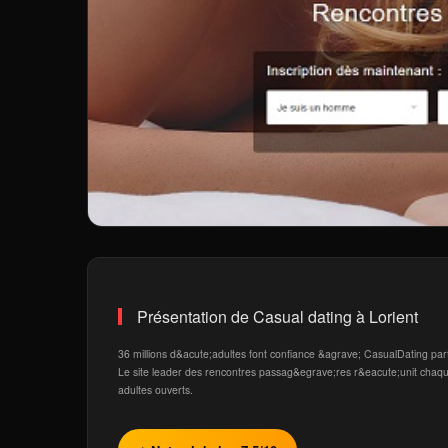
Présentation de Casual dating à Lorient
36 millions d&acute;adultes font confiance &agrave; CasualDating pa
Le site leader des rencontres passag&egrave;res r&eacute;unit chaque
adultes ouverts.