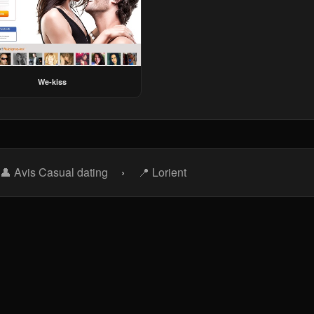
We-kiss
👤 Avis Casual dating
›
📍 Lorient