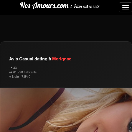
Nos-Amours.com :
Plan cul ce soir
To
nav
Avis Casual dating à
Merignac
📍 33
👥 61 990 habitants
⭐ Note : 7.5/10