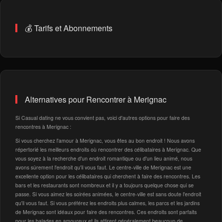
💰 Tarifs et Abonnements
Alternatives pour Rencontrer à Merignac
Si Casual dating ne vous convient pas, voici d'autres options pour faire des
rencontres à Merignac :
Si vous cherchez l'amour à Merignac, vous êtes au bon endroit ! Nous avons
répertorié les meilleurs endroits où rencontrer des célibataires à Merignac. Que
vous soyez à la recherche d'un endroit romantique ou d'un lieu animé, nous
avons sûrement l'endroit qu'il vous faut. Le centre-ville de Merignac est une
excellente option pour les célibataires qui cherchent à faire des rencontres. Les
bars et les restaurants sont nombreux et il y a toujours quelque chose qui se
passe. Si vous aimez les soirées animées, le centre-ville est sans doute l'endroit
qu'il vous faut. Si vous préférez les endroits plus calmes, les parcs et les jardins
de Merignac sont idéaux pour faire des rencontres. Ces endroits sont parfaits
pour les balades en amoureux et ils attirent généralement beaucoup de