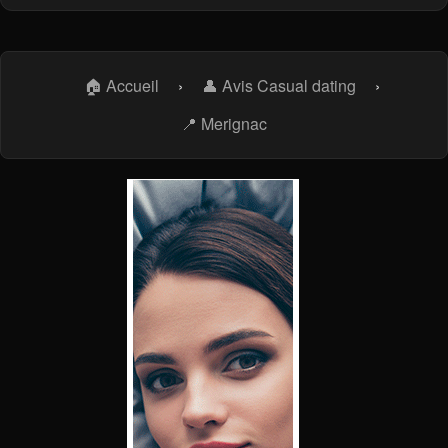
🏠 Accueil
›
👤 Avis Casual dating
›
📍 Merignac