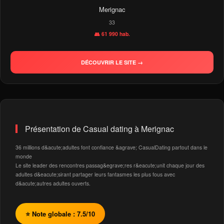
Merignac
33
👥 61 990 hab.
DÉCOUVRIR LE SITE →
Présentation de Casual dating à Merignac
36 millions d&acute;adultes font confiance &agrave; CasualDating partout dans le
monde
Le site leader des rencontres passag&egrave;res r&eacute;unit chaque jour des
adultes d&eacute;sirant partager leurs fantasmes les plus fous avec
d&acute;autres adultes ouverts.
⭐ Note globale : 7.5/10