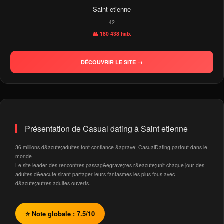
Saint etienne
42
👥 180 438 hab.
DÉCOUVRIR LE SITE →
Présentation de Casual dating à Saint etienne
36 millions d&acute;adultes font confiance &agrave; CasualDating partout dans le
monde
Le site leader des rencontres passag&egrave;res r&eacute;unit chaque jour des
adultes d&eacute;sirant partager leurs fantasmes les plus fous avec
d&acute;autres adultes ouverts.
⭐ Note globale : 7.5/10