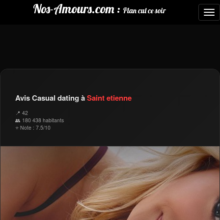
Nos-Amours.com :
Plan cul ce soir
To
nav
Avis Casual dating à
Saint etienne
📍 42
👥 180 438 habitants
⭐ Note : 7.5/10