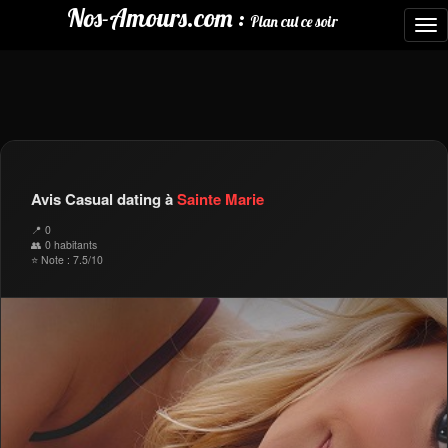
Nos-Amours.com :
Plan cul ce soir
To
nav
Avis Casual dating à
Sainte Marie
📍 0
👥 0 habitants
⭐ Note : 7.5/10