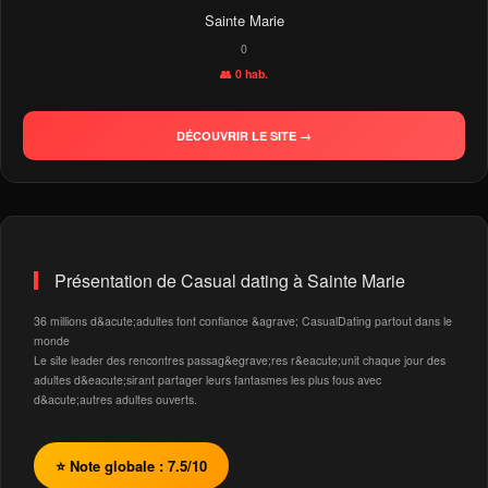
Sainte Marie
0
👥 0 hab.
DÉCOUVRIR LE SITE →
Présentation de Casual dating à Sainte Marie
36 millions d&acute;adultes font confiance &agrave; CasualDating partout dans le
monde
Le site leader des rencontres passag&egrave;res r&eacute;unit chaque jour des
adultes d&eacute;sirant partager leurs fantasmes les plus fous avec
d&acute;autres adultes ouverts.
⭐ Note globale : 7.5/10