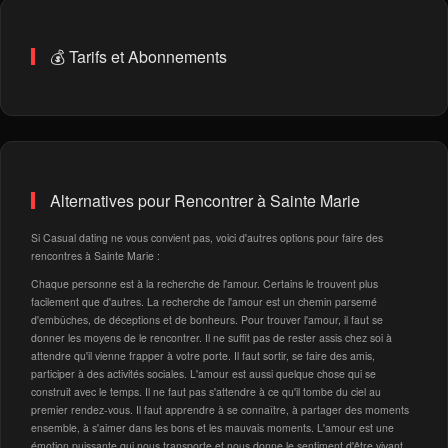
💰 Tarifs et Abonnements
Alternatives pour Rencontrer à Sainte Marie
Si Casual dating ne vous convient pas, voici d'autres options pour faire des
rencontres à Sainte Marie :
Chaque personne est à la recherche de l'amour. Certains le trouvent plus
facilement que d'autres. La recherche de l'amour est un chemin parsemé
d'embûches, de déceptions et de bonheurs. Pour trouver l'amour, il faut se
donner les moyens de le rencontrer. Il ne suffit pas de rester assis chez soi à
attendre qu'il vienne frapper à votre porte. Il faut sortir, se faire des amis,
participer à des activités sociales. L'amour est aussi quelque chose qui se
construit avec le temps. Il ne faut pas s'attendre à ce qu'il tombe du ciel au
premier rendez-vous. Il faut apprendre à se connaître, à partager des moments
ensemble, à s'aimer dans les bons et les mauvais moments. L'amour est une
émotion puissante qui nous transporte et nous donne le sentiment d'être vivant.