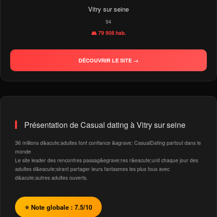
Vitry sur seine
94
👥 79 908 hab.
DÉCOUVRIR LE SITE →
Présentation de Casual dating à Vitry sur seine
36 millions d&acute;adultes font confiance &agrave; CasualDating partout dans le
monde
Le site leader des rencontres passag&egrave;res r&eacute;unit chaque jour des
adultes d&eacute;sirant partager leurs fantasmes les plus fous avec
d&acute;autres adultes ouverts.
⭐ Note globale : 7.5/10