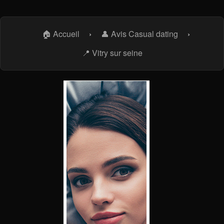
🏠 Accueil
›
👤 Avis Casual dating
›
📍 Vitry sur seine