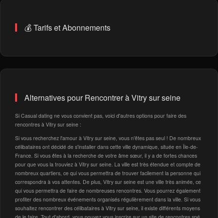
💰 Tarifs et Abonnements
Alternatives pour Rencontrer à Vitry sur seine
Si Casual dating ne vous convient pas, voici d'autres options pour faire des
rencontres à Vitry sur seine :
Si vous recherchez l'amour à Vitry sur seine, vous n'êtes pas seul ! De nombreux
célibataires ont décidé de s'installer dans cette ville dynamique, située en Île-de-
France. Si vous êtes à la recherche de votre âme sœur, il y a de fortes chances
pour que vous la trouviez à Vitry sur seine. La ville est très étendue et compte de
nombreux quartiers, ce qui vous permettra de trouver facilement la personne qui
correspondra à vos attentes. De plus, Vitry sur seine est une ville très animée, ce
qui vous permettra de faire de nombreuses rencontres. Vous pourrez également
profiter des nombreux événements organisés régulièrement dans la ville. Si vous
souhaitez rencontrer des célibataires à Vitry sur seine, il existe différents moyens
de le faire. Tout d'abord, vous pouvez vous inscrire sur un site de rencontres spé