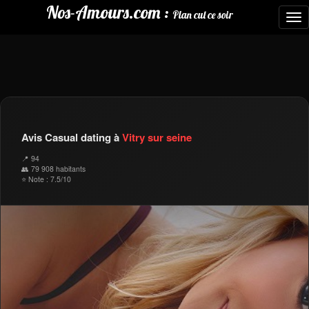
Nos-Amours.com :
Plan cul ce soir
To
nav
Avis Casual dating à
Vitry sur seine
📍 94
👥 79 908 habitants
⭐ Note : 7.5/10