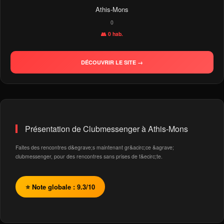
Athis-Mons
0
👥 0 hab.
DÉCOUVRIR LE SITE →
Présentation de Clubmessenger à Athis-Mons
Faites des rencontres d&egrave;s maintenant gr&acirc;ce &agrave;
clubmessenger, pour des rencontres sans prises de t&ecirc;te.
⭐ Note globale : 9.3/10