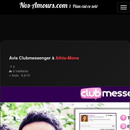
Nos-Amours.com :
Plan cul ce soir
To
nav
Avis Clubmessenger à
Athis-Mons
📍 0
👥 0 habitants
⭐ Note : 9.3/10