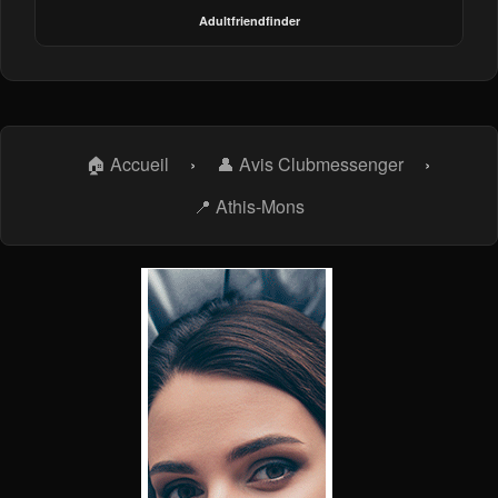
Adultfriendfinder
🏠 Accueil
›
👤 Avis Clubmessenger
›
📍 Athis-Mons