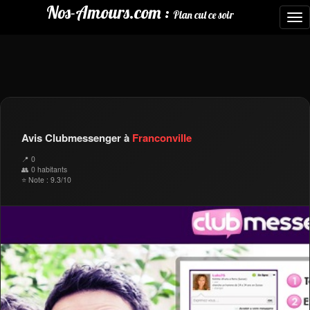
Nos-Amours.com :
Plan cul ce soir
To
nav
Avis Clubmessenger à
Franconville
📍 0
👥 0 habitants
⭐ Note : 9.3/10