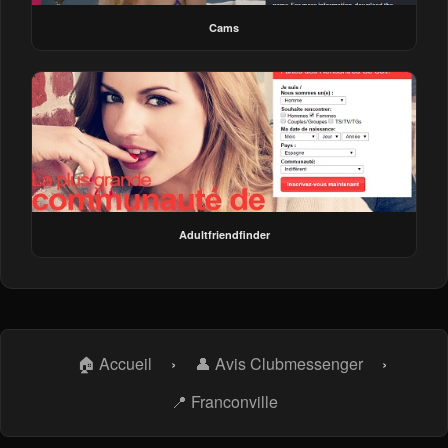
Cams
Adultfriendfinder
🏠 Accueil
›
👤 Avis Clubmessenger
›
📍 Franconville