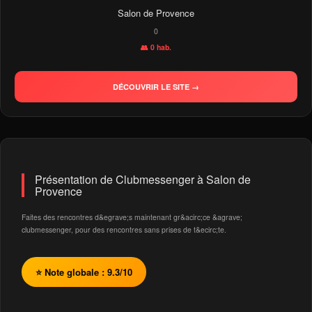
Salon de Provence
0
👥 0 hab.
DÉCOUVRIR LE SITE →
Présentation de Clubmessenger à Salon de
Provence
Faites des rencontres d&egrave;s maintenant gr&acirc;ce &agrave;
clubmessenger, pour des rencontres sans prises de t&ecirc;te.
⭐ Note globale : 9.3/10