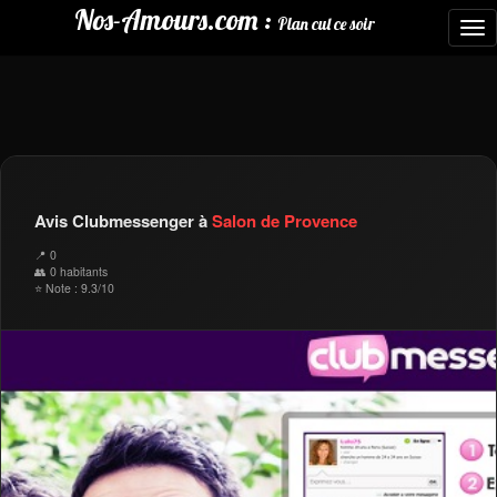
Nos-Amours.com :
Plan cul ce soir
To
nav
Avis Clubmessenger à
Salon de Provence
📍 0
👥 0 habitants
⭐ Note : 9.3/10