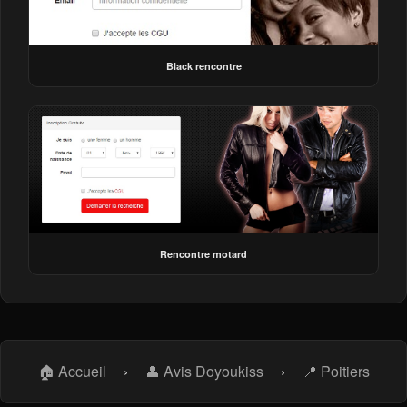
Black rencontre
Rencontre motard
🏠 Accueil
›
👤 Avis Doyoukiss
›
📍 Poitiers