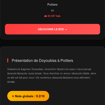
Poitiers
86
👥 83 507 hab.
DÉCOUVRIR LE SITE →
Présentation de Doyoukiss à Poitiers
Gr&acirc;ce &agrave; Doyoukiss, rencontrer l'&acirc;me soeur n'aura jamais
&eacute;t&eacute; aussi simple. Vous cherchez un amour v&eacute;ritable, alors
ce site est fait pour vous ! De nombreux c&eacute;libataires vous attendent
&hellip;
⭐ Note globale : 9.2/10