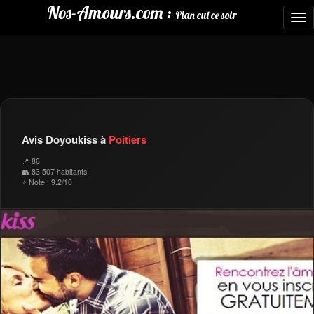
Nos-Amours.com :
Plan cul ce soir
To
nav
Avis Doyoukiss à
Poitiers
📍 86
👥 83 507 habitants
⭐ Note : 9.2/10