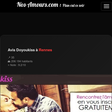
Nos-Amours.com :
Plan cul ce soir
To
nav
Avis Doyoukiss à
Rennes
📍 35
👥 206 194 habitants
⭐ Note : 9.2/10