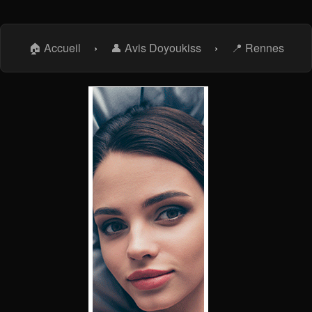
🏠 Accueil
›
👤 Avis Doyoukiss
›
📍 Rennes