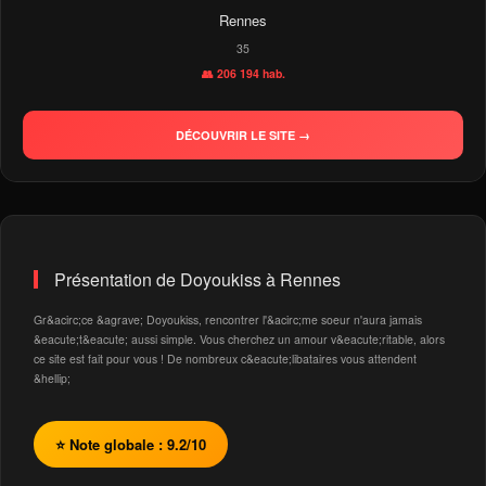
Rennes
35
👥 206 194 hab.
DÉCOUVRIR LE SITE →
Présentation de Doyoukiss à Rennes
Gr&acirc;ce &agrave; Doyoukiss, rencontrer l'&acirc;me soeur n'aura jamais
&eacute;t&eacute; aussi simple. Vous cherchez un amour v&eacute;ritable, alors
ce site est fait pour vous ! De nombreux c&eacute;libataires vous attendent
&hellip;
⭐ Note globale : 9.2/10