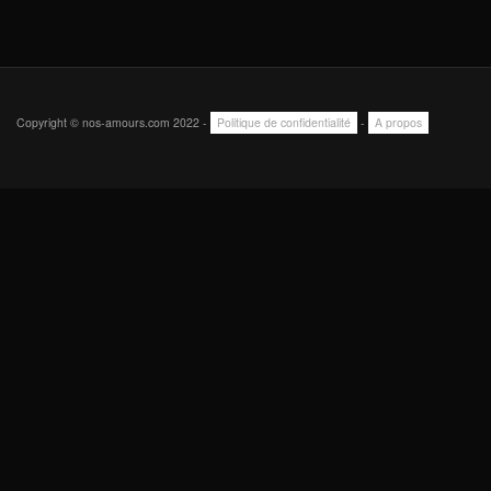
Copyright © nos-amours.com 2022 -
Politique de confidentialité
-
A propos