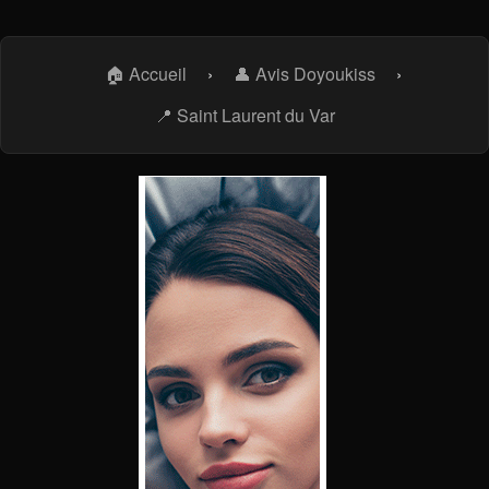
🏠 Accueil
›
👤 Avis Doyoukiss
›
📍 Saint Laurent du Var