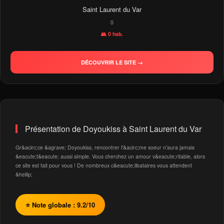
Saint Laurent du Var
0
👥 0 hab.
DÉCOUVRIR LE SITE →
Présentation de Doyoukiss à Saint Laurent du Var
Gr&acirc;ce &agrave; Doyoukiss, rencontrer l'&acirc;me soeur n'aura jamais
&eacute;t&eacute; aussi simple. Vous cherchez un amour v&eacute;ritable, alors
ce site est fait pour vous ! De nombreux c&eacute;libataires vous attendent
&hellip;
⭐ Note globale : 9.2/10