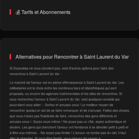
💰 Tarifs et Abonnements
Alternatives pour Rencontrer à Saint Laurent du Var
Si Doyoukiss ne vous convient pas, voici d'autres options pour faire des
rencontres à Saint Laurent du Var :
Le marché de l'amour est en pleine effervescence à Saint Laurent du Var. Les
célibataires ont le choix entre les nombreux bars et discothèques qui sont
proposés, ou encore les agences matrimoniales et les sites de rencontres. Si
vous recherchez l'amour à Saint Laurent du Var, voici quelques conseils qui
pourraient vous aider :- Sortez et amusez-vous ! Le meilleur moyen de
rencontrer quelqu'un est de se faire remarquer et de s'amuser. Faites des choses
que vous n'avez pas l'habitude de faire, rencontrez des gens différents et
amusez-vous !- Soyez vous-même ! Ne jouez pas un rôle, soyez authentique et
sincère. Les gens qui cherchent l'amour ont tendance à se dévoiler petit à petit et
à être eux-mêmes. - Ne soyez pas timide ! L'amour ne tombe pas du ciel, il faut
aller le chercher. Si vous êtes timide, vous risquez de passer à