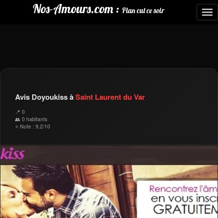
Nos-Amours.com :
Plan cul ce soir
To
nav
Avis Doyoukiss à
Saint Laurent du Var
📍 0
👥 0 habitants
⭐ Note : 9.2/10