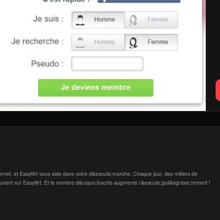
ernet, et Easyflirt vous aide dans votre d&eacute;marche. Chaque jour, des milliers de
uvent sur Easyflirt. Et le nombre d&rsquo;inscrits augmente r&eacute;guli&egrave;rement !