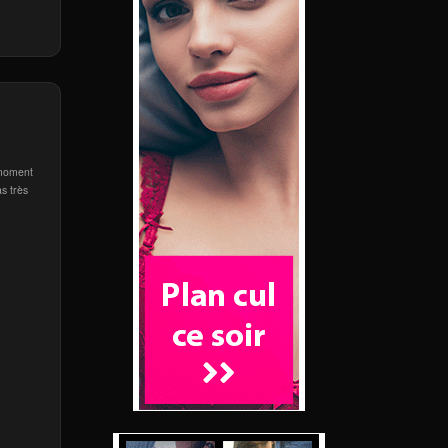
 moment
as très