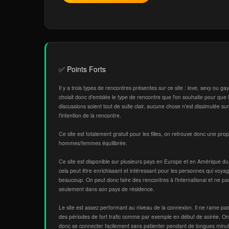
✅ Points Forts
Il y a trois types de rencontres présentes sur ce site : love, sexy ou ga
choisit donc d'emblée le type de rencontre que l'on souhaite pour que 
discussions soient tout de suite clair, aucune chose n'est dissimulée sur
l'intention de la rencontre.
Ce site est totalement gratuit pour les filles, on retrouve donc une prop
hommes/femmes équilibrée.
Ce site est disponible sur plusieurs pays en Europe et en Amérique du
cela peut être enrichissant et intéressant pour les personnes qui voya
beaucoup. On peut donc faire des rencontres à l'international et ne pa
seulement dans son pays de résidence.
Le site est assez performant au niveau de la connexion. Il ne rame pas
des périodes de fort trafic comme par exemple en début de soirée. On
donc se connecter facilement sans patienter pendant de longues minu