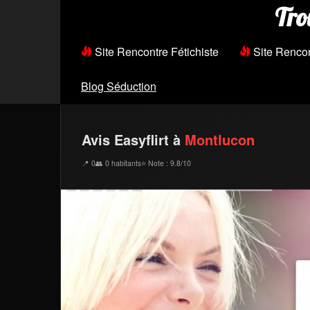
Tro
Site Rencontre Fétichiste
Site Renco
Blog Séduction
Avis Easyflirt à
Montlucon
📍 0
👥 0 habitants
⭐ Note : 9.8/10