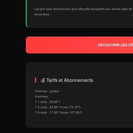
Les prix pour les hommes sont attractifs comparés aux autres sites de
rencontres.
DÉCOUVRIR LES CÉ
💰 Tarifs et Abonnements
Femmes : gratuit
Hommes :
? 1 mois : 29,99 ?
? 3 mois : 24,99 ?/mois (74,70?)
? 6 mois : 17,99 ?/mois (107,90?)