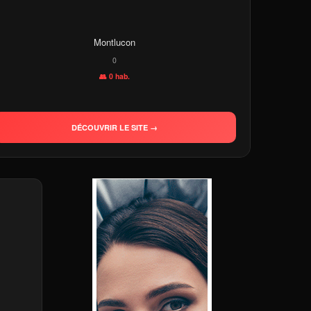
Montlucon
0
👥 0 hab.
DÉCOUVRIR LE SITE →