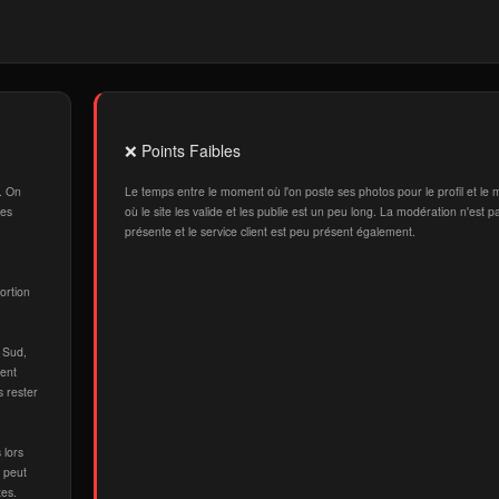
❌ Points Faibles
y. On
Le temps entre le moment où l'on poste ses photos pour le profil et le
les
où le site les valide et les publie est un peu long. La modération n'est p
présente et le service client est peu présent également.
ortion
 Sud,
gent
s rester
 lors
 peut
tes.