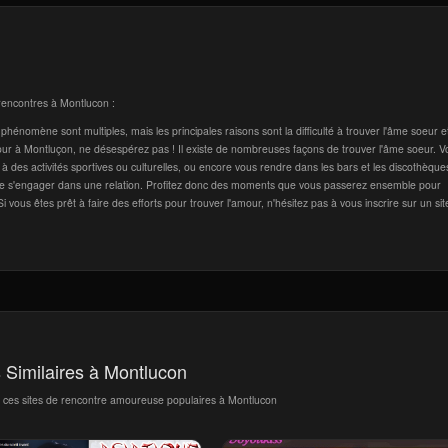
s rencontres à Montlucon :
hénomène sont multiples, mais les principales raisons sont la difficulté à trouver l'âme soeur et
our à Montluçon, ne désespérez pas ! Il existe de nombreuses façons de trouver l'âme soeur. V
à des activités sportives ou culturelles, ou encore vous rendre dans les bars et les discothèques
de s'engager dans une relation. Profitez donc des moments que vous passerez ensemble pour
ous êtes prêt à faire des efforts pour trouver l'amour, n'hésitez pas à vous inscrire sur un sit
s Similaires à Montlucon
c ces sites de rencontre amoureuse populaires à Montlucon