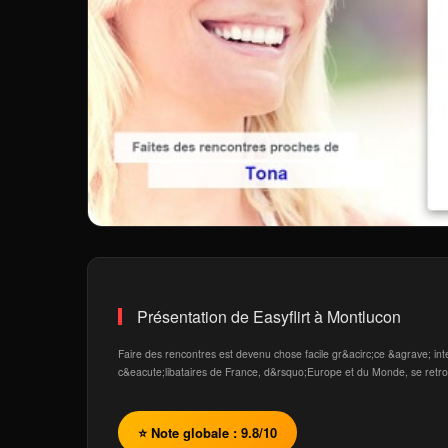
Présentation de Easyflirt à Montlucon
Faire des rencontres est devenu chose facile gr&acirc;ce &agrave; int
c&eacute;libataires de France, d&rsquo;Europe et du Monde, se retro
⭐ Note globale : 9.8/10