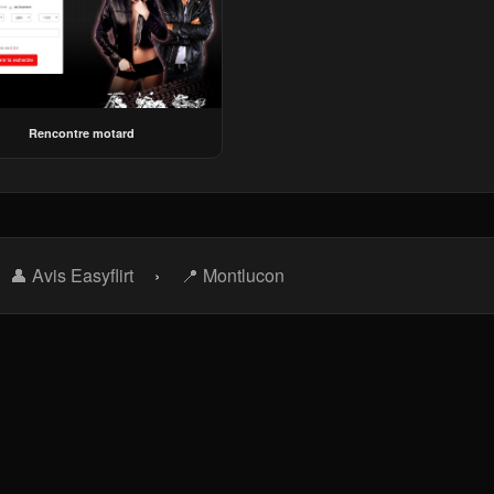
Rencontre motard
👤 Avis Easyflirt
›
📍 Montlucon