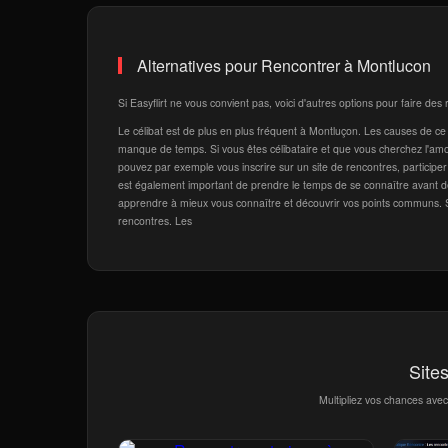
Alternatives pour Rencontrer à Montlucon
Si Easyflirt ne vous convient pas, voici d'autres options pour faire de
Le célibat est de plus en plus fréquent à Montluçon. Les causes de ce p
manque de temps. Si vous êtes célibataire et que vous cherchez l'am
pouvez par exemple vous inscrire sur un site de rencontres, participer 
est également important de prendre le temps de se connaître avant 
apprendre à mieux vous connaître et découvrir vos points communs. Si v
rencontres. Les
Site
Multipliez vos chances ave