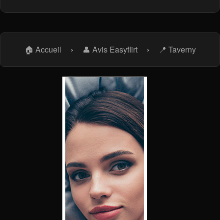
🏠 Accueil
›
👤 Avis Easyflirt
›
📍 Taverny