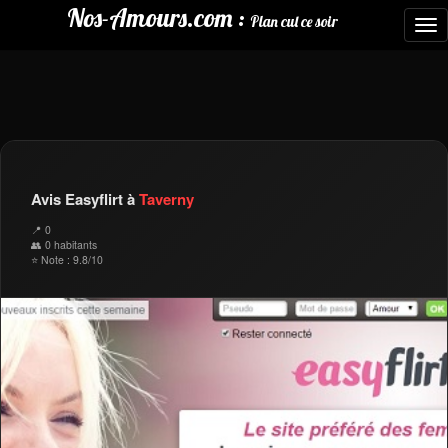
Nos-Amours.com :
Plan cul ce soir
To
nav
Avis Easyflirt à
Taverny
📍 0
👥 0 habitants
⭐ Note : 9.8/10