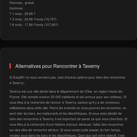
Femmes : gratuit
Hommes :
? 1 mois : 29,99 ?
? 3 mois : 24,99 ?/mois (74,70?)
? 6 mois : 17,99 ?/mois (107,90?)
Alternatives pour Rencontrer à Taverny
Si Easyflirt ne vous convient pas, voici d'autres options pour faire des rencontres
à Taverny :
Taverny est une ville située dans le département de l'Oise, en région Hauts-de-
France. Elle compte environ 33 000 habitants et est connue pour son château. Si
vous êtes à la recherche de l'amour à Taverny, sachez qu'il y a de nombreux
célibataires dans cette ville. Parmi les endroits où vous pourrez les rencontrer, on
peut citer les bars, les restaurants et les discothèques. Si vous avez décidé de
faire des rencontres à Taverny, il est important de savoir ce que vous cherchez. Si
vous êtes à la recherche d'une histoire d'amour sérieuse, faites des rencontres
sur des sites de rencontre sérieux. Si vous voulez juste passer du bon temps,
rendez-vous dans les bars et les discothèques. Quel que soit votre objectif, il est