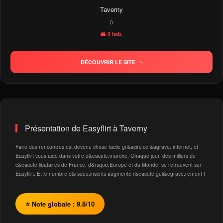
Taverny
0
👥 0 hab.
DÉCOUVRIR LE SITE →
Présentation de Easyflirt à Taverny
Faire des rencontres est devenu chose facile gr&acirc;ce &agrave; internet, et
Easyflirt vous aide dans votre d&eacute;marche. Chaque jour, des milliers de
c&eacute;libataires de France, d&rsquo;Europe et du Monde, se retrouvent sur
Easyflirt. Et le nombre d&rsquo;inscrits augmente r&eacute;guli&egrave;rement !
⭐ Note globale : 9.8/10