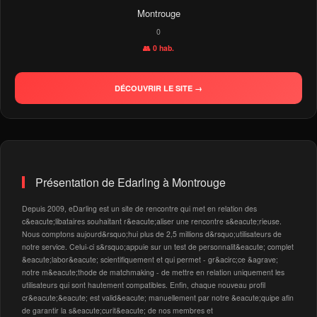
Montrouge
0
👥 0 hab.
DÉCOUVRIR LE SITE →
Présentation de Edarling à Montrouge
Depuis 2009, eDarling est un site de rencontre qui met en relation des
c&eacute;libataires souhaitant r&eacute;aliser une rencontre s&eacute;rieuse.
Nous comptons aujourd&rsquo;hui plus de 2,5 millions d&rsquo;utilisateurs de
notre service. Celui-ci s&rsquo;appuie sur un test de personnalit&eacute; complet
&eacute;labor&eacute; scientifiquement et qui permet - gr&acirc;ce &agrave;
notre m&eacute;thode de matchmaking - de mettre en relation uniquement les
utilisateurs qui sont hautement compatibles. Enfin, chaque nouveau profil
cr&eacute;&eacute; est valid&eacute; manuellement par notre &eacute;quipe afin
de garantir la s&eacute;curit&eacute; de nos membres et