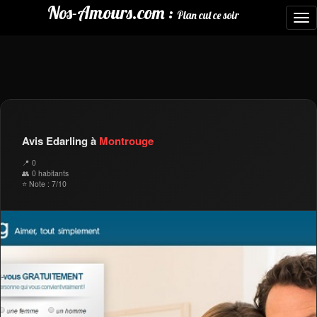
Nos-Amours.com :
Plan cul ce soir
To
nav
Avis Edarling à
Montrouge
📍 0
👥 0 habitants
⭐ Note : 7/10