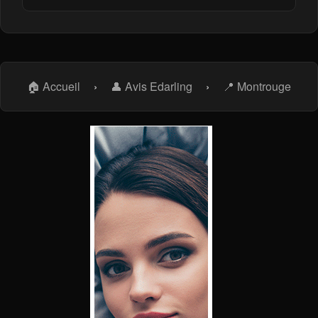
🏠 Accueil
›
👤 Avis Edarling
›
📍 Montrouge