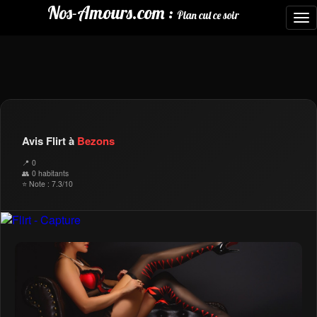
Nos-Amours.com :
Plan cul ce soir
To
nav
Avis Flirt à
Bezons
📍 0
👥 0 habitants
⭐ Note : 7.3/10