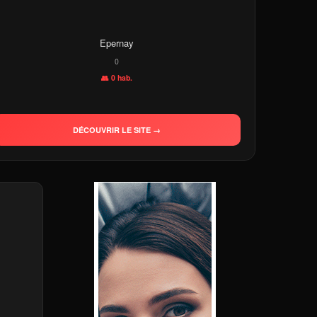
Epernay
0
👥 0 hab.
DÉCOUVRIR LE SITE →