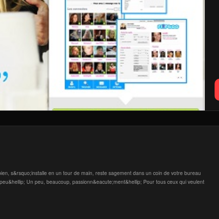
 bien, s&rsquo;installe en un tour de main, reste sagement dans un coin de votre bureau
 peu&hellip; Un peu, beaucoup, passionn&eacute;ment&hellip; Pour tous ceux qui veulent