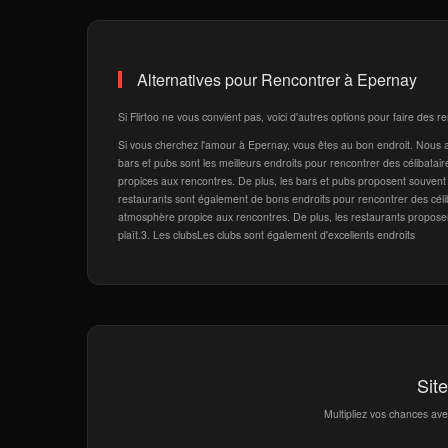
Alternatives pour Rencontrer à Epernay
Si Flirtoo ne vous convient pas, voici d'autres options pour faire des 
Si vous cherchez l'amour à Epernay, vous êtes au bon endroit. Nous av
bars et pubs sont les meilleurs endroits pour rencontrer des célibatai
propices aux rencontres. De plus, les bars et pubs proposent souvent 
restaurants sont également de bons endroits pour rencontrer des célib
atmosphère propice aux rencontres. De plus, les restaurants proposen
plaît.3. Les clubsLes clubs sont également d'excellents endroits
Sit
Multipliez vos chances av