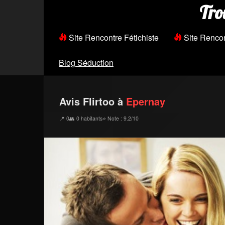
Tro
Site Rencontre Fétichiste
Site Renco
Blog Séduction
Avis Flirtoo à
Epernay
📍 0
👥 0 habitants
⭐ Note : 9.2/10