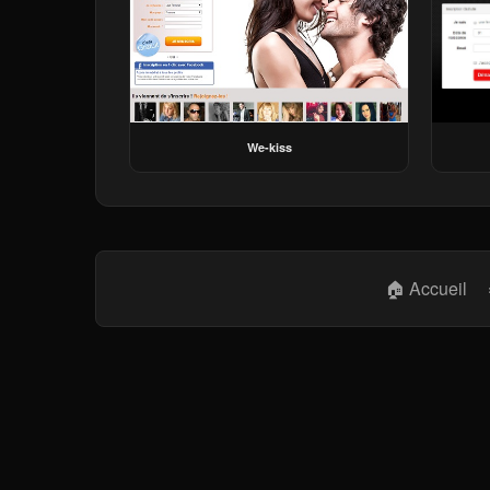
We-kiss
🏠 Accueil