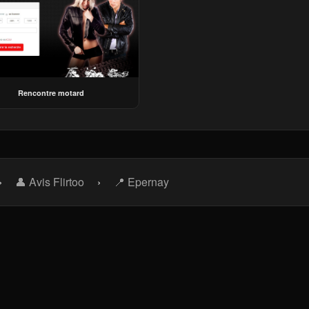
Rencontre motard
›
👤 Avis Flirtoo
›
📍 Epernay