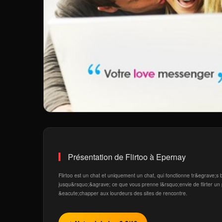
Présentation de Flirtoo à Epernay
Flirtoo est un chat et uniquement un chat, qui fonctionne tr&egrave;s
jusqu&rsquo;&agrave; ce que vous prenne l&rsquo;envie de flirter un
&eacute;chapper aux lourdeurs des sites de rencontre.