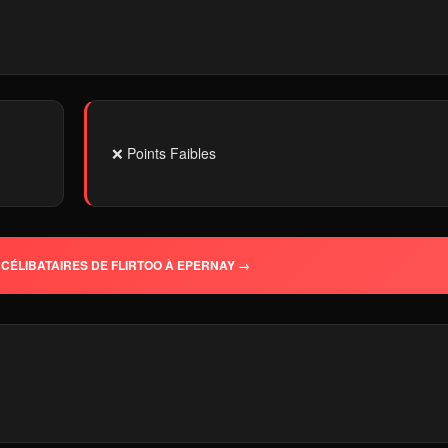
❌ Points Faibles
CÉLIBATAIRES DE FLIRTOO À EPERNAY →