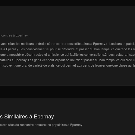
rencontres à Epernay :
ons réuni les meilleurs endroits où rencontrer des célibataires à Epernay.1. Les bars et pubs
res à Epernay. Les gens viennent ici pour se détendre et passer du bon temps, ce qui rend les li
une atmosphère décontractée et amicale, ce qui facilite les conversations.2. Les restaurantsLe
ataires à Epernay. Les gens viennent ici pour se nourrir et passer du bon temps, ce qui crée 
t souvent une grande variété de plats, ce qui permet aux gens de trouver quelque chose qui l
es Similaires à Epernay
ec ces sites de rencontre amoureuse populaires à Epernay