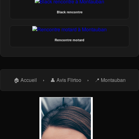
Black rencontre
Rencontre motard
🏠 Accueil
›
👤 Avis Flirtoo
›
📍 Montauban