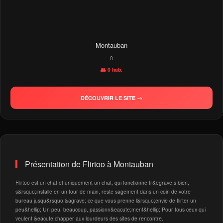
Montauban
0
👥 0 hab.
DÉCOUVRIR LE SITE →
Présentation de Flirtoo à Montauban
Flirtoo est un chat et uniquement un chat, qui fonctionne tr&egrave;s bien,
s&rsquo;installe en un tour de main, reste sagement dans un coin de votre
bureau jusqu&rsquo;&agrave; ce que vous prenne l&rsquo;envie de flirter un
peu&hellip; Un peu, beaucoup, passionn&eacute;ment&hellip; Pour tous ceux qui
veulent &eacute;chapper aux lourdeurs des sites de rencontre.