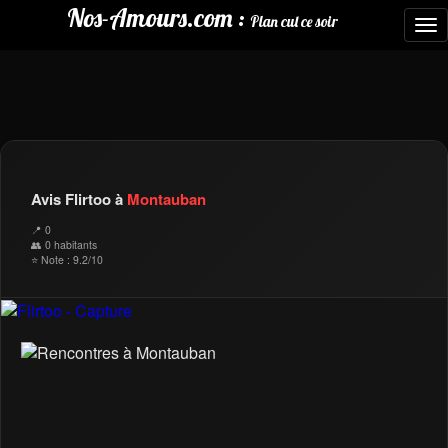
Nos-Amours.com :
Plan cul ce soir
To
nav
Avis Flirtoo à
Montauban
📍 0
👥 0 habitants
⭐ Note : 9.2/10