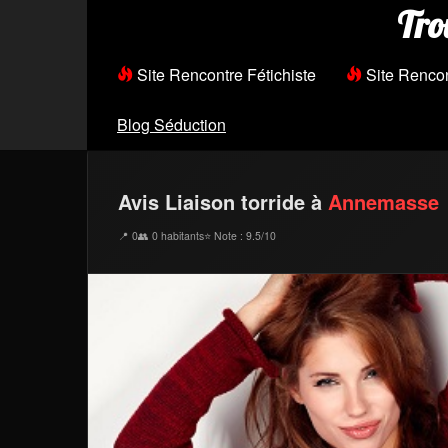
Tro
Site Rencontre Fétichiste
Site Renco
Blog Séduction
Avis Liaison torride à
Annemasse
📍 0
👥 0 habitants
⭐ Note : 9.5/10