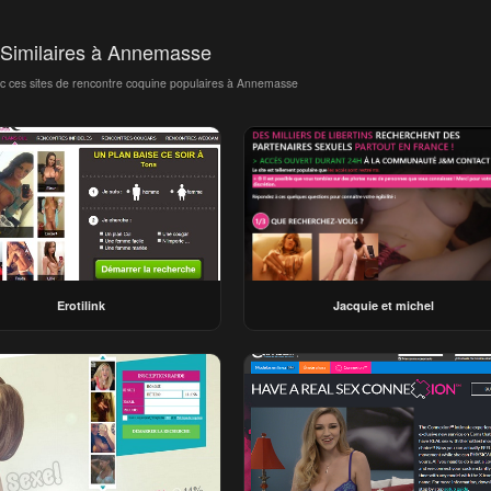
 Similaires à Annemasse
ec ces sites de rencontre coquine populaires à Annemasse
Erotilink
Jacquie et michel