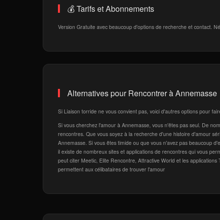
💰 Tarifs et Abonnements
Version Gratuite avec beaucoup d'options de recherche et contact. Né
Alternatives pour Rencontrer à Annemasse
Si Liaison torride ne vous convient pas, voici d'autres options pour f
Si vous cherchez l'amour à Annemasse, vous n'êtes pas seul. De nombr
rencontres. Que vous soyez à la recherche d'une histoire d'amour sér
Annemasse. Si vous êtes timide ou que vous n'avez pas beaucoup d'ex
il existe de nombreux sites et applications de rencontres qui vous per
peut citer Meetic, Elite Rencontre, Attractive World et les applications
permettent aux célibataires de trouver l'amour