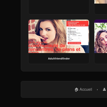
Adultfriendfinder
🏠 Accueil
›
👤