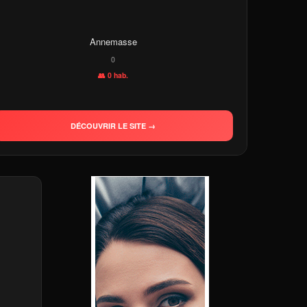
Annemasse
0
👥 0 hab.
DÉCOUVRIR LE SITE →