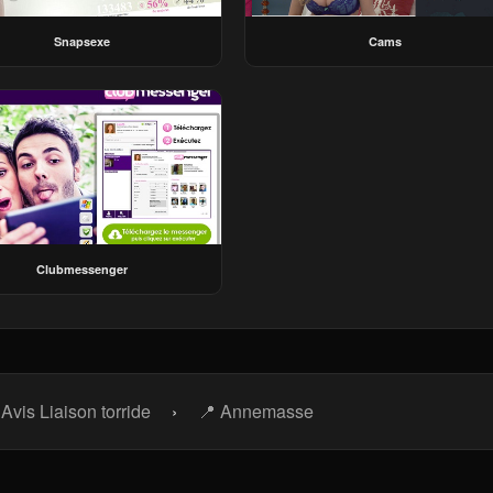
Snapsexe
Cams
Clubmessenger
 Avis Liaison torride
›
📍 Annemasse