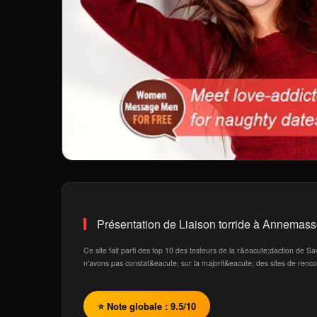
Présentation de Liaison torride à Annemas
Ce site fait parti des top 10 des testeurs de la r&eacute;daction de
n'avons pas constat&eacute; sur la majorit&eacute; des sites de renc
⭐ Note globale : 9.5/10