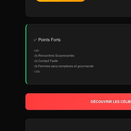
✅ Points Forts
<ul>
<li>Rencontres Surprenantes
<li>Contact Facile
<li>Femmes sans complexes et gourmande
</ul>
DÉCOUVRIR LES CÉLIB