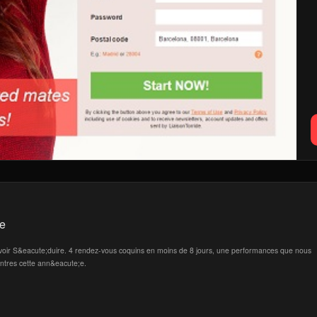
se
 Savoir S&eacute;duire. 4 rendez-vous coquins en moins de 8 jours, une performances que nous
ontres cette ann&eacute;e.