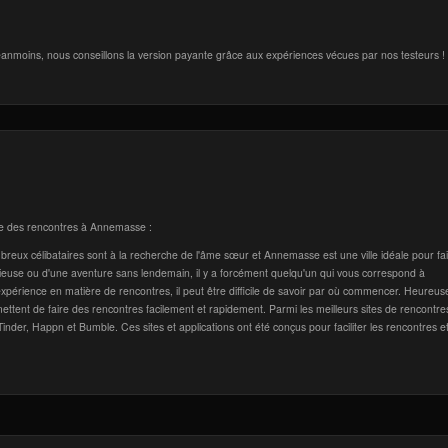
anmoins, nous conseillons la version payante grâce aux expériences vécues par nos testeurs !
aire des rencontres à Annemasse :
eux célibataires sont à la recherche de l'âme sœur et Annemasse est une ville idéale pour fa
ieuse ou d'une aventure sans lendemain, il y a forcément quelqu'un qui vous correspond à
périence en matière de rencontres, il peut être difficile de savoir par où commencer. Heureu
mettent de faire des rencontres facilement et rapidement. Parmi les meilleurs sites de rencontre
 Tinder, Happn et Bumble. Ces sites et applications ont été conçus pour faciliter les rencontres e