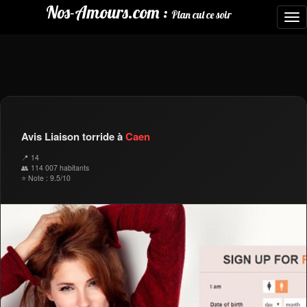
Nos-Amours.com :
Plan cul ce soir
To
nav
Avis Liaison torride à
Caen
📍 14
👥 114 007 habitants
⭐ Note : 9.5/10