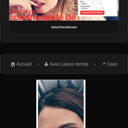
Adultfriendfinder
🏠 Accueil
›
👤 Avis Liaison torride
›
📍 Caen