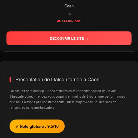
Caen
14
👥 114 007 hab.
DÉCOUVRIR LE SITE →
Présentation de Liaison torride à Caen
Ce site fait parti des top 10 des testeurs de la r&eacute;daction de Savoir
S&eacute;duire. 4 rendez-vous coquins en moins de 8 jours, une performances
que nous n'avons pas constat&eacute; sur la majorit&eacute; des sites de
rencontres cette ann&eacute;e.
⭐ Note globale : 9.5/10