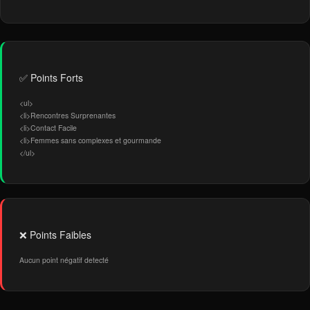
✅ Points Forts
<ul>
<li>Rencontres Surprenantes
<li>Contact Facile
<li>Femmes sans complexes et gourmande
</ul>
❌ Points Faibles
Aucun point négatif detecté