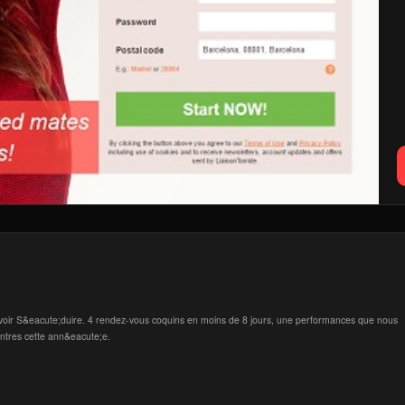
 Savoir S&eacute;duire. 4 rendez-vous coquins en moins de 8 jours, une performances que nous
ontres cette ann&eacute;e.