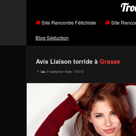
Tro
Site Rencontre Fétichiste
Site Renco
Blog Séduction
Avis Liaison torride à
Grasse
📍 0
👥 0 habitants
⭐ Note : 9.5/10