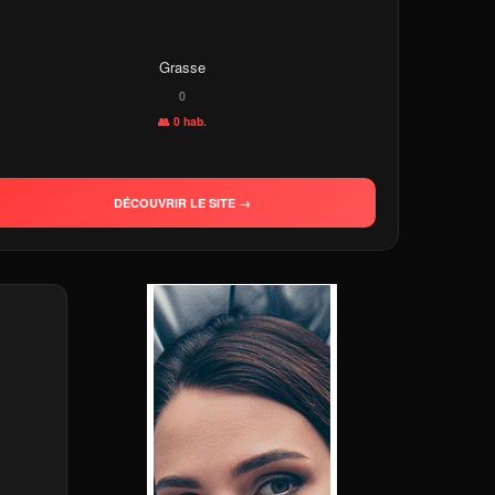
Grasse
0
👥 0 hab.
DÉCOUVRIR LE SITE →