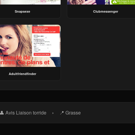
Snapsexe
Clubmessenger
Adultfriendfinder
👤 Avis Liaison torride
›
📍 Grasse