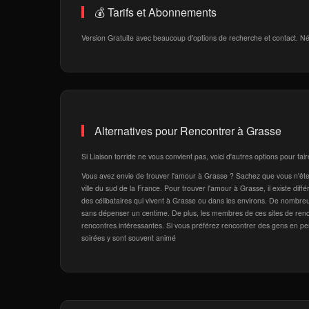
💰 Tarifs et Abonnements
Version Gratuite avec beaucoup d'options de recherche et contact. Né
Alternatives pour Rencontrer à Grasse
Si Liaison torride ne vous convient pas, voici d'autres options pour fa
Vous avez envie de trouver l'amour à Grasse ? Sachez que vous n'êt
ville du sud de la France. Pour trouver l'amour à Grasse, il existe diff
des célibataires qui vivent à Grasse ou dans les environs. De nombreu
sans dépenser un centime. De plus, les membres de ces sites de renc
rencontres intéressantes. Si vous préférez rencontrer des gens en p
soirées y sont souvent animé