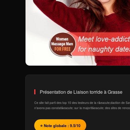
Présentation de Liaison torride à Grasse
Ce site fait parti des top 10 des testeurs de la r&eacute;daction de
n'avons pas constat&eacute; sur la majorit&eacute; des sites de renc
⭐ Note globale : 9.5/10