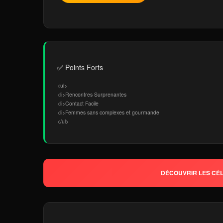
✅ Points Forts
<ul>
<li>Rencontres Surprenantes
<li>Contact Facile
<li>Femmes sans complexes et gourmande
</ul>
DÉCOUVRIR LES CÉL