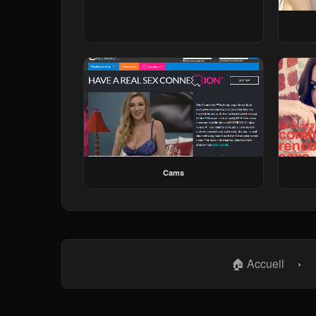
Cams
🏠 Accueil
›