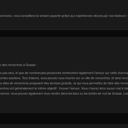
anmoins, nous conseillons la version payante grâce aux expériences vécues par nos testeurs !
ire des rencontres à Grasse :
es pas seul, et que de nombreuses personnes recherchent également l'amour sur cette charm
érentes solutions. Tout d'abord, vous pouvez vous inscrire sur un site de rencontres, et ainsi ren
x sites de rencontres proposent des services gratuits, ce qui vous permettra de faire des renc
ontres ont généralement le même objectif : trouver l'amour. Vous n'aurez donc aucun mal à fai
ersonne, vous pouvez également vous rendre dans les bars ou les boîtes de nuit de Grasse. Le