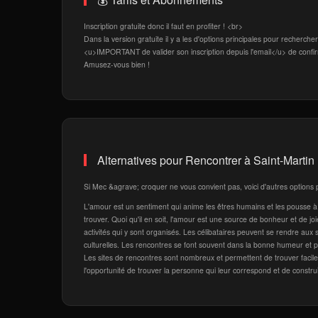
Inscription gratuite donc il faut en profiter ! <br>
Dans la version gratuite il y a les d'options principales pour recherche
<u>IMPORTANT de valider son inscription depuis l'email</u> de confir
Amusez-vous bien !
Alternatives pour Rencontrer à Saint-Martin
Si Mec &agrave; croquer ne vous convient pas, voici d'autres options p
L'amour est un sentiment qui anime les êtres humains et les pousse à 
trouver. Quoi qu'il en soit, l'amour est une source de bonheur et de j
activités qui y sont organisés. Les célibataires peuvent se rendre aux 
culturelles. Les rencontres se font souvent dans la bonne humeur et per
Les sites de rencontres sont nombreux et permettent de trouver facilement
l'opportunité de trouver la personne qui leur correspond et de constru