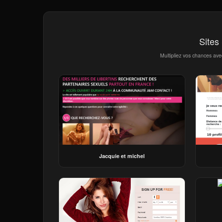
Sites
Multipliez vos chances ave
Jacquie et michel