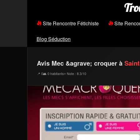
Tro
Site Rencontre Fétichiste
Site Renco
Blog Séduction
Avis Mec &agrave; croquer à
Saint
📍 0
👥 0 habitants
⭐ Note : 8.3/10