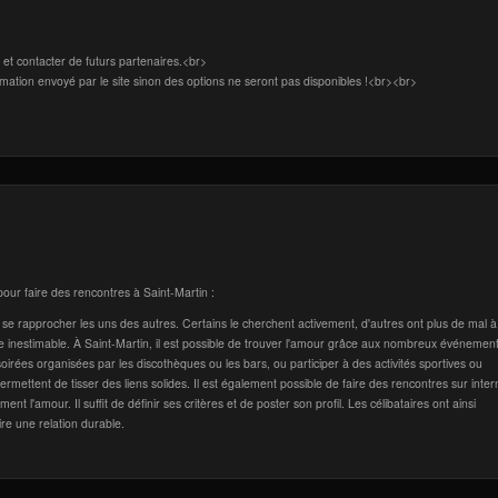
r et contacter de futurs partenaires.<br>
mation envoyé par le site sinon des options ne seront pas disponibles !<br><br>
our faire des rencontres à Saint-Martin :
se rapprocher les uns des autres. Certains le cherchent activement, d'autres ont plus de mal à
oie inestimable. À Saint-Martin, il est possible de trouver l'amour grâce aux nombreux événement
soirées organisées par les discothèques ou les bars, ou participer à des activités sportives ou
mettent de tisser des liens solides. Il est également possible de faire des rencontres sur inter
 l'amour. Il suffit de définir ses critères et de poster son profil. Les célibataires ont ainsi
ire une relation durable.