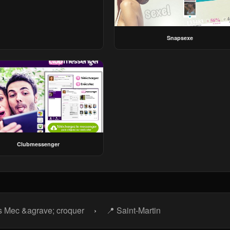
Snapsexe
Clubmessenger
s Mec &agrave; croquer
›
📍 Saint-Martin