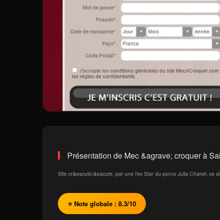
Présentation de Mec &agrave; croquer à Sai
Site cr&eacute;&eacute; par une l'ex Star du porno Julia Chanel, ce s
⭐ Note globale : 8.3/10