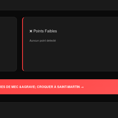
❌ Points Faibles
Auncun point detecté
RES DE MEC &AGRAVE; CROQUER À SAINT-MARTIN →