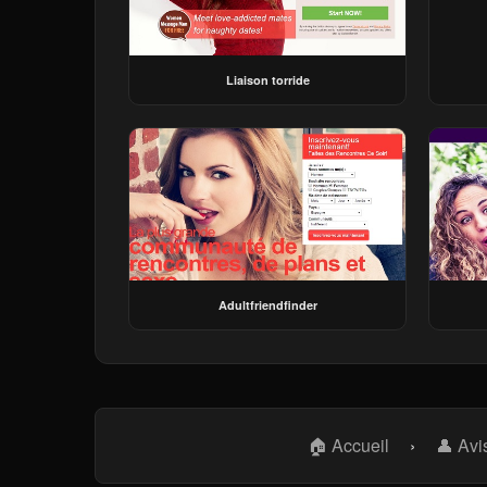
Liaison torride
Adultfriendfinder
🏠 Accueil
›
👤 Avi