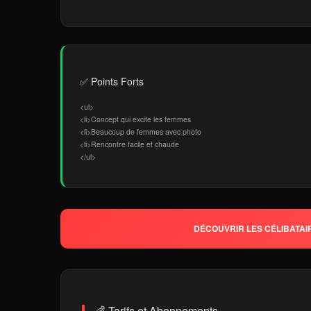
✅ Points Forts
<ul>
<li>Concept qui excite les femmes
<li>Beaucoup de femmes avec photo
<li>Rencontre facile et chaude
</ul>
DÉCOUVRIR LES CÉLIBATAI
💰 Tarifs et Abonnements