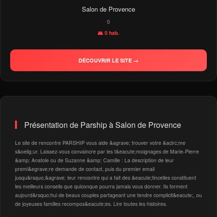
Salon de Provence
0
👥 0 hab.
DÉCOUVRIR LE SITE →
Présentation de Parship à Salon de Provence
Le site de rencontre PARSHIP vous aide &agrave; trouver votre &acirc;me
s&oelig;ur. Laissez-vous convaincre par les t&eacute;moignages de Marie-Pierre
&amp; Anatole ou de Suzanne &amp; Camille : La description de leur
premi&egrave;re demande de contact, puis du premier email
jusqu&rsquo;&agrave; leur rencontre qui a fait des &eacute;tincelles constituent
les meilleurs conseils que quiconque pourra jamais vous donner. Ils forment
aujourd&rsquo;hui de beaux couples partageant une tendre complicit&eacute;, ou
de joyeuses familles recompos&eacute;es. Lire toutes les histoires.