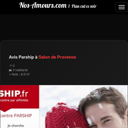
Nos-Amours.com :
Plan cul ce soir
To
nav
Avis Parship à
Salon de Provence
📍 0
👥 0 habitants
⭐ Note : 8.5/10