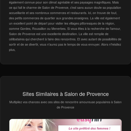
également connue pour son climat agréable et ses paysages magnifiques. Mais
ce qui fait le charme de Salon de Provence, c'est sans aucun doute sa population
accueillante et ses nombreux commerces et restaurants. Ici, on trouve de tout,
des petits commerces de quartier aux grandes enseignes. La ville est également
un excellent point de départ pour visiter les villages pittoresques de la région,
comme Gordes, Roussillon ou Menerbes. Si vous êtes à la recherche de l'amour,
Salon de Provence est une excellente destination. La ville est remplie de
célibataires qui cherchent à faire des rencontres. Et avec autant de possibilités de
sortir et de se divertir, vous n'aurez pas le temps de vous ennuyer. Alors n'hésitez
plus,
Sites Similaires à Salon de Provence
Multipliez vos chances avec ces sites de rencontre amoureuse populaires à Salon
de Provence