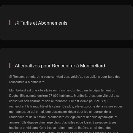
💰 Tarifs et Abonnements
Alternatives pour Rencontrer à Montbeliard
Si Rencontre motard ne vous convient pas, voici d'autres options pour faire des
rencontres à Montbeliard :
Montbeliard est une ville située en Franche-Comté, dans le département du
Doubs. Elle compte environ 27 000 habitants. Montbeliard est une ville qui a su
conserver son charme et son authenticité. Elle est idéale pour ceux qui
recherchent la tranquillité et le calme. De plus, elle est proche de la nature et des
montagnes, ce qui en fait une destination idéale pour les amoureux de la
randonnée et de la nature. Montbeliard est également une ville dynamique et
animée. Elle dispose d'un large choix d'activités et de loisirs à proposer à ses
habitants et visiteurs. On y trouve notamment un théâtre, un cinéma, des
musées, des bars et restaurants, ainsi que de nombreuses boutiques. Si vous