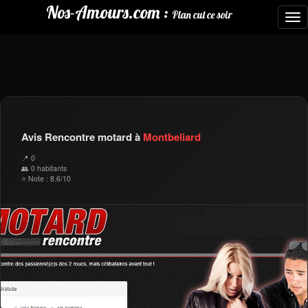
Nos-Amours.com :
Plan cul ce soir
To
nav
Avis Rencontre motard à
Montbeliard
📍 0
👥 0 habitants
⭐ Note : 8.6/10