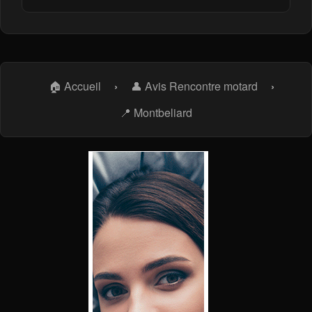
🏠 Accueil
›
👤 Avis Rencontre motard
›
📍 Montbeliard