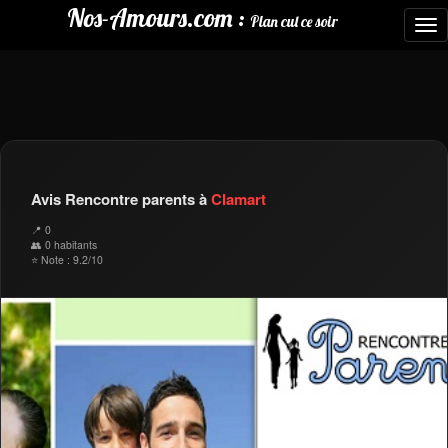
Nos-Amours.com :
Plan cul ce soir
To
nav
Avis Rencontre parents à
Clamart
📍 0
👥 0 habitants
⭐ Note : 9.2/10