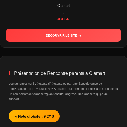
Clamart
0
👥 0 hab.
DÉCOUVRIR LE SITE →
Présentation de Rencontre parents à Clamart
Les annonces sont v&eacute;rifi&eacute;es par une &eacute;quipe de
mod&eacute;ration. Vous pouvez &agrave; tout moment signaler une annonce ou
un comportement d&eacute;plac&eacute; &agrave; une &eacute;quipe de
support.
⭐ Note globale : 9.2/10