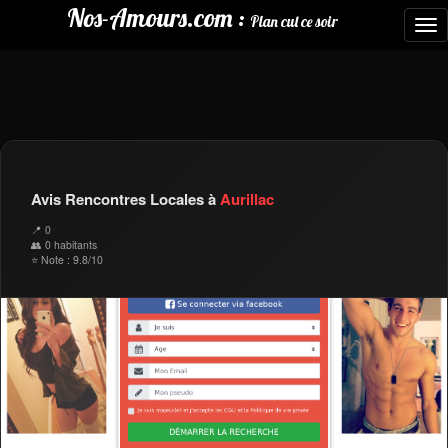
Nos-Amours.com :
Plan cul ce soir
To
nav
Avis Rencontres Locales à
Aurillac
📍 0
👥 0 habitants
⭐ Note : 9.8/10