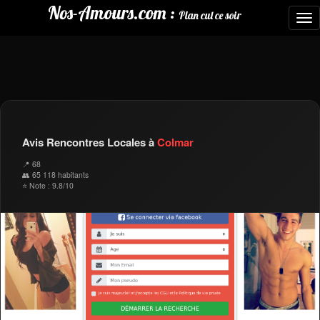
Nos-Amours.com :
Plan cul ce soir
To
nav
Avis Rencontres Locales à
Colmar
📍 68
👥 65 118 habitants
⭐ Note : 9.8/10