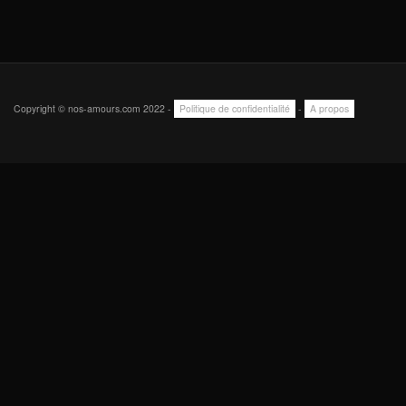
Copyright © nos-amours.com 2022 -
Politique de confidentialité
-
A propos