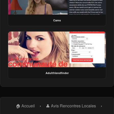
Cams
Adultfriendfinder
🏠 Accueil
›
👤 Avis Rencontres Locales
›