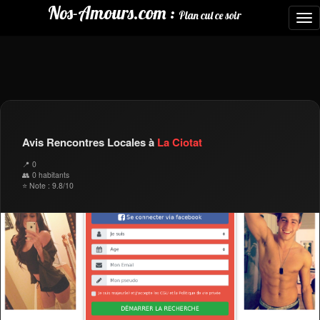
Nos-Amours.com :
Plan cul ce soir
To
nav
Avis Rencontres Locales à
La Ciotat
📍 0
👥 0 habitants
⭐ Note : 9.8/10