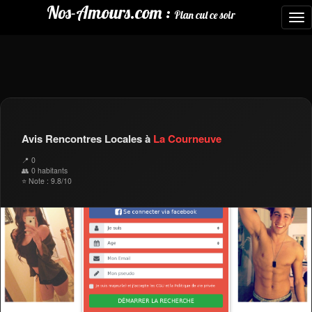
Nos-Amours.com :
Plan cul ce soir
To
nav
Avis Rencontres Locales à
La Courneuve
📍 0
👥 0 habitants
⭐ Note : 9.8/10