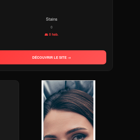
Stains
0
👥 0 hab.
DÉCOUVRIR LE SITE →