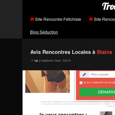
Tro
Site Rencontre Fétichiste
Site Renco
Blog Séduction
Avis Rencontres Locales à
Stains
📍 0
👥 0 habitants
⭐ Note : 9.8/10