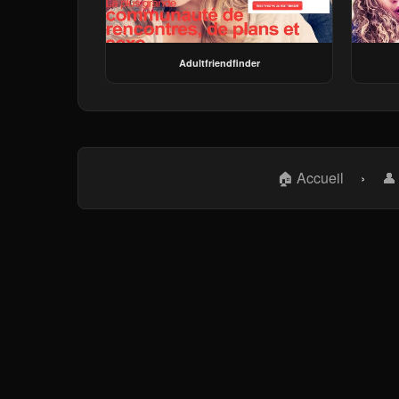
Adultfriendfinder
🏠 Accueil
›
👤