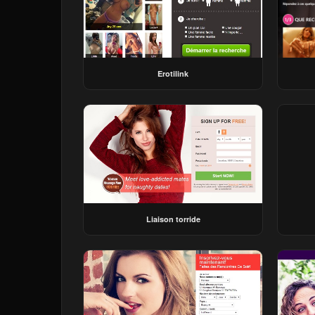
Erotilink
Liaison torride