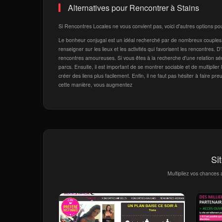
Alternatives pour Rencontrer à Stains
Si Rencontres Locales ne vous convient pas, voici d'autres options pou
Le bonheur conjugal est un idéal recherché par de nombreux couples. Po
renseigner sur les lieux et les activités qui favorisent les rencontres. D
rencontres amoureuses. Si vous êtes à la recherche d'une relation séri
parcs. Ensuite, il est important de se montrer sociable et de multiplier 
créer des liens plus facilement. Enfin, il ne faut pas hésiter à faire pr
cette manière, vous augmentez
Si
Multipliez vos chances 