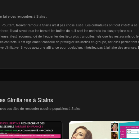
r faire des rencontres à Stains :
urtant, trouver l'amour à Stains n'est pas chose aisée. Les célibataires ont tout intérêt à se
'abord, il faut savoir que les bars et les boîtes de nuit sont les endroits les plus propices aux
euse, il est recommandé de fréquenter des lieux plus tranquilles, tels que les restaurants ou le
les contacts. Il est également conseillé de privilégier les sorties en groupe, car elles permettent
euve d'initiative. Si vous avez une attirance pour quelqu'un, n'hésitez pas à lui faire des avances.
tes Similaires à Stains
avec ces sites de rencontre coquine populaires à Stains