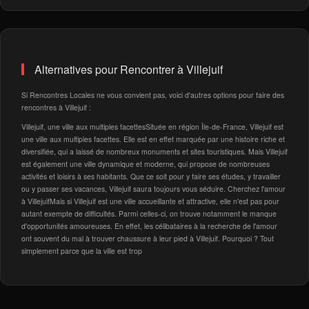
Alternatives pour Rencontrer à Villejuif
Si Rencontres Locales ne vous convient pas, voici d'autres options pour faire des
rencontres à Villejuif :
Villejuif, une ville aux multiples facettesSituée en région Île-de-France, Villejuif est
une ville aux multiples facettes. Elle est en effet marquée par une histoire riche et
diversifiée, qui a laissé de nombreux monuments et sites touristiques. Mais Villejuif
est également une ville dynamique et moderne, qui propose de nombreuses
activités et loisirs à ses habitants. Que ce soit pour y faire ses études, y travailler
ou y passer ses vacances, Villejuif saura toujours vous séduire. Cherchez l'amour
à VillejuifMais si Villejuif est une ville accueillante et attractive, elle n'est pas pour
autant exempte de difficultés. Parmi celles-ci, on trouve notamment le manque
d'opportunités amoureuses. En effet, les célibataires à la recherche de l'amour
ont souvent du mal à trouver chaussure à leur pied à Villejuif. Pourquoi ? Tout
simplement parce que la ville est trop