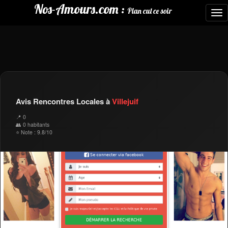
Nos-Amours.com :
Plan cul ce soir
To
nav
Avis Rencontres Locales à
Villejuif
📍 0
👥 0 habitants
⭐ Note : 9.8/10