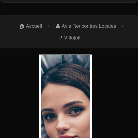
🏠 Accueil
›
👤 Avis Rencontres Locales
›
📍 Villejuif