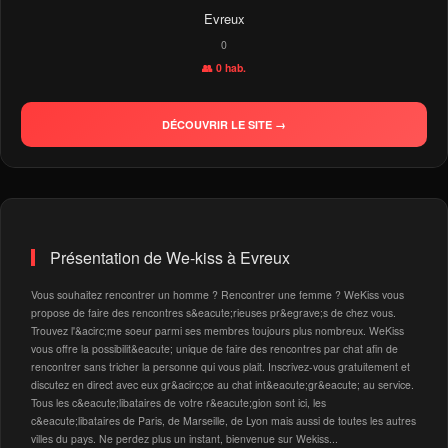
Evreux
0
👥 0 hab.
DÉCOUVRIR LE SITE →
Présentation de We-kiss à Evreux
Vous souhaitez rencontrer un homme ? Rencontrer une femme ? WeKiss vous
propose de faire des rencontres s&eacute;rieuses pr&egrave;s de chez vous.
Trouvez l'&acirc;me soeur parmi ses membres toujours plus nombreux. WeKiss
vous offre la possibilit&eacute; unique de faire des rencontres par chat afin de
rencontrer sans tricher la personne qui vous plait. Inscrivez-vous gratuitement et
discutez en direct avec eux gr&acirc;ce au chat int&eacute;gr&eacute; au service.
Tous les c&eacute;libataires de votre r&eacute;gion sont ici, les
c&eacute;libataires de Paris, de Marseille, de Lyon mais aussi de toutes les autres
villes du pays. Ne perdez plus un instant, bienvenue sur Wekiss...