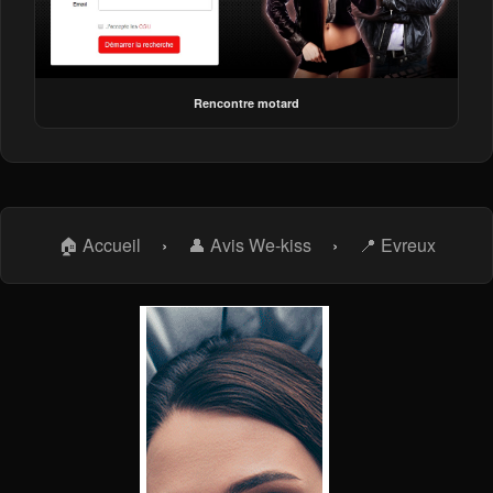
Rencontre motard
🏠 Accueil
›
👤 Avis We-kiss
›
📍 Evreux