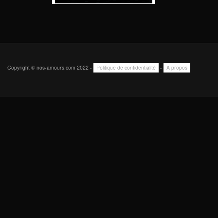
Copyright © nos-amours.com 2022 -
Politique de confidentialité
-
A propos