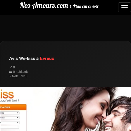
Nos-Amours.com :
Plan cul ce soir
To
nav
Avis We-kiss à
Evreux
📍 0
👥 0 habitants
⭐ Note : 9/10