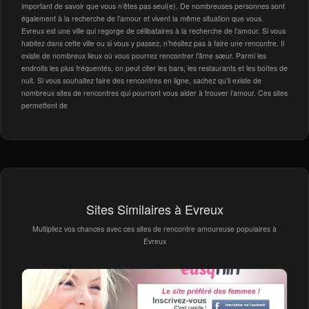
important de savoir que vous n’êtes pas seul(e). De nombreuses personnes sont
également à la recherche de l’amour et vivent la même situation que vous.
Evreux est une ville qui regorge de célibataires à la recherche de l’amour. Si vous
habitez dans cette ville ou si vous y passez, n’hésitez pas à faire une rencontre. Il
existe de nombreux lieux où vous pourrez rencontrer l’âme sœur. Parmi les
endroits les plus fréquentés, on peut citer les bars, les restaurants et les boîtes de
nuit. Si vous souhaitez faire des rencontres en ligne, sachez qu’il existe de
nombreux sites de rencontres qui pourront vous aider à trouver l’amour. Ces sites
permettent de
Sites Similaires à Evreux
Multipliez vos chances avec ces sites de rencontre amoureuse populaires à
Evreux