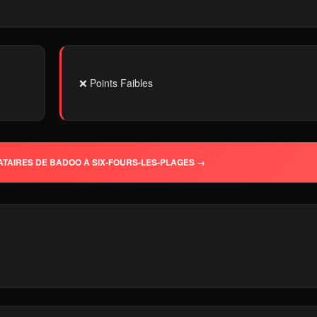
❌ Points Faibles
ATAIRES DE BADOO À SIX-FOURS-LES-PLAGES →