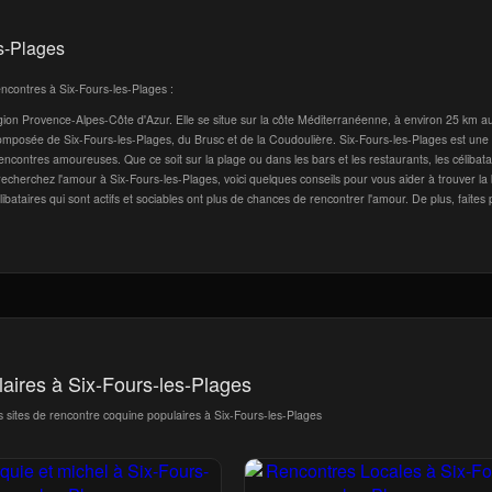
es-Plages
encontres à Six-Fours-les-Plages :
on Provence-Alpes-Côte d'Azur. Elle se situe sur la côte Méditerranéenne, à environ 25 km a
omposée de Six-Fours-les-Plages, du Brusc et de la Coudoulière. Six-Fours-les-Plages est une
contres amoureuses. Que ce soit sur la plage ou dans les bars et les restaurants, les célibata
 recherchez l'amour à Six-Fours-les-Plages, voici quelques conseils pour vous aider à trouver l
élibataires qui sont actifs et sociables ont plus de chances de rencontrer l'amour. De plus, faites
laires à Six-Fours-les-Plages
s sites de rencontre coquine populaires à Six-Fours-les-Plages