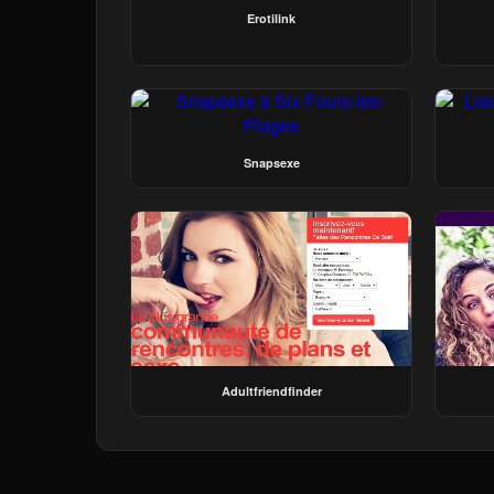
Erotilink
Snapsexe
Adultfriendfinder