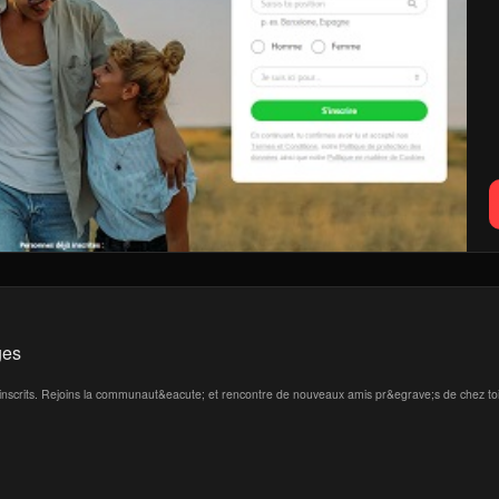
ges
s;inscrits. Rejoins la communaut&eacute; et rencontre de nouveaux amis pr&egrave;s de chez toi