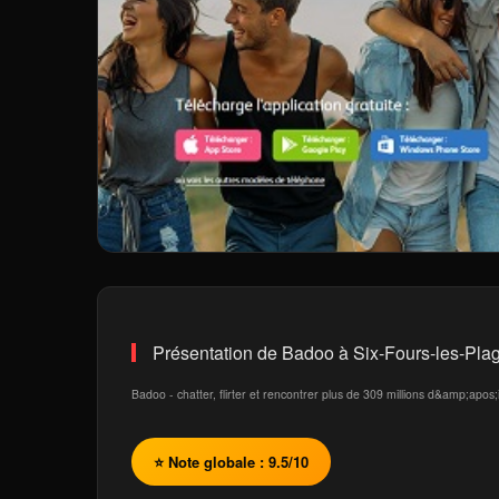
Présentation de Badoo à Six-Fours-les-Pla
Badoo - chatter, flirter et rencontrer plus de 309 millions d&amp;apo
⭐ Note globale : 9.5/10