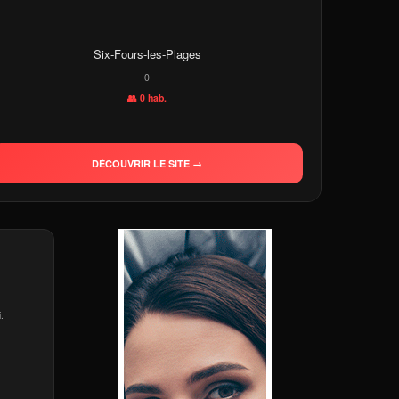
Six-Fours-les-Plages
0
👥 0 hab.
DÉCOUVRIR LE SITE →
.