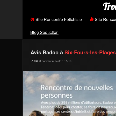
Tro
Site Rencontre Fétichiste
Site Renco
Blog Séduction
Avis Badoo à
Six-Fours-les-Plages
📍 0
👥 0 habitants
⭐ Note : 9.5/10