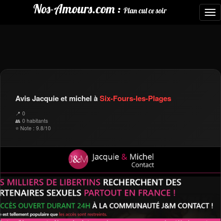
Nos-Amours.com :
Plan cul ce soir
To
nav
Avis Jacquie et michel à
Six-Fours-les-Plages
📍 0
👥 0 habitants
⭐ Note : 9.8/10