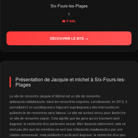
Six-Fours-les-Plages
0
👥 0 hab.
DÉCOUVRIR LE SITE →
Présentation de Jacquie et michel à Six-Fours-les-
Plages
Le site de rencontre Jacquie et Michel est un site de rencontre
sp&eacute;cialis&eacute; dans les rencontres coquines. Lanc&eacute; en 2012, il
conna&icirc;t un succ&egrave;s fulgurant aupr&egrave;s des internautes en
qu&ecirc;te de rencontres sans tabous. Le site est surtout connu pour &ecirc;tre
un site de rencontre coquin. Cela signifie que les gens qui s'y inscrivent sont
&agrave; la recherche d'un partenaire sexuel. Bien &eacute;videmment, cela ne
veut pas dire que les membres ne sont pas int&eacute;ress&eacute;s par une
relation amoureuse, mais plut&ocirc;t qu'ils sont &agrave; la recherche d'un peu