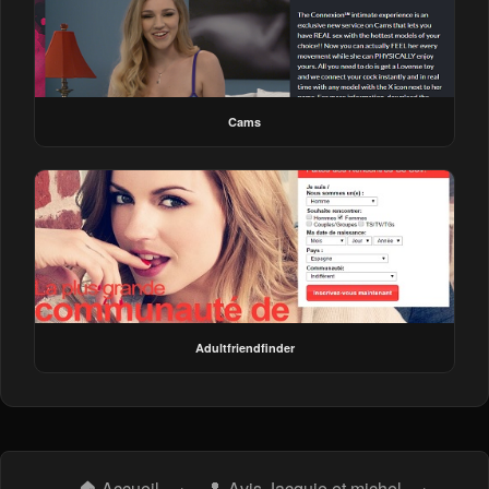
Cams
Adultfriendfinder
🏠 Accueil
›
👤 Avis Jacquie et michel
›