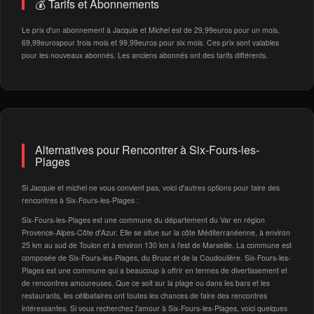
💰 Tarifs et Abonnements
Le prix d'un abonnement à Jacquie et Michel est de 29,99euros pour un mois,
69,99eurospour trois mois et 99,99euros pour six mois. Ces prix sont valables
pour les nouveaux abonnés. Les anciens abonnés ont des tarifs différents.
Alternatives pour Rencontrer à Six-Fours-les-
Plages
Si Jacquie et michel ne vous convient pas, voici d'autres options pour faire des
rencontres à Six-Fours-les-Plages :
Six-Fours-les-Plages est une commune du département du Var en région
Provence-Alpes-Côte d'Azur. Elle se situe sur la côte Méditerranéenne, à environ
25 km au sud de Toulon et à environ 130 km à l'est de Marseille. La commune est
composée de Six-Fours-les-Plages, du Brusc et de la Coudoulière. Six-Fours-les-
Plages est une commune qui a beaucoup à offrir en termes de divertissement et
de rencontres amoureuses. Que ce soit sur la plage ou dans les bars et les
restaurants, les célibataires ont toutes les chances de faire des rencontres
intéressantes. Si vous recherchez l'amour à Six-Fours-les-Plages, voici quelques